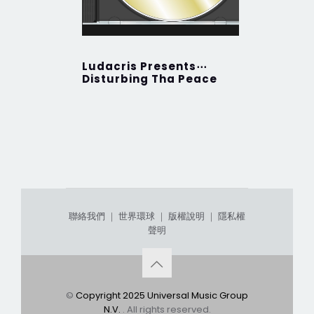
Ludacris Presents⋯
Golden 
Disturbing Tha Peace
聯絡我們
｜
世界環球
｜
版權說明
｜
隱私權
聲明
©
Copyright 2025 Universal Music Group
N.V.
. All rights reserved.