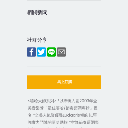
相關新聞
社群分享
馬上訂購
<嘻哈大師系列> *以專輯
入圍2003年全
美音樂獎「最佳嘻哈/節奏藍調專輯」提
名 *全美人氣資優聲Ludacris領航 以堅
強實力鬥陣的嘻哈勁旅 *空降節奏藍調專