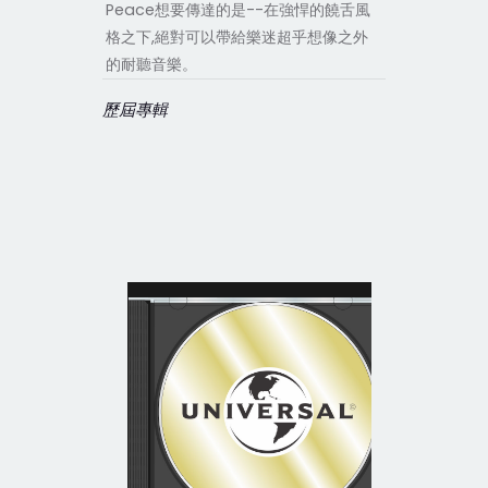
Peace想要傳達的是--在強悍的饒舌風
格之下,絕對可以帶給樂迷超乎想像之外
的耐聽音樂。
歷屆專輯