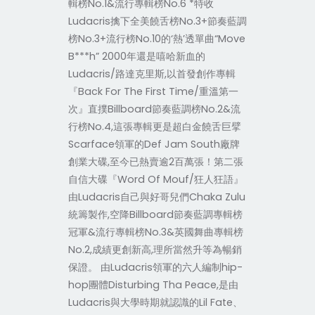
輯榜No.1&流行專輯榜No.6 *特收
Ludacris擒下全美饒舌榜No.3+節奏藍調
榜No.3+流行榜No.10的‘熱’透單曲“Move
B***h” 2000年還是嘻哈新血的
Ludacris/路達克里斯,以首發創作專輯
『Back For The First Time/重溫第一
次』直撲Billboard節奏藍調榜No.2&流
行榜No.4,這張專輯更是超白金饒舌巨擘
Scarface領軍的Def Jam South廠牌
創業大碟,至今已熱賣逾2百萬張！第二張
自信大碟『Word Of Mouf/狂人狂語』
由Ludacris自己與好哥兒們Chaka Zulu
統籌製作,空降Billboard節奏藍調專輯榜
冠軍&流行專輯榜No.3&英國舞曲專輯榜
No.2,成績更創新高,理所當然升等為暢銷
保證。 由Ludacris領軍的六人編制hip-
hop團體Disturbing Tha Peace,是由
Ludacris與大學時期就認識的Lil Fate、