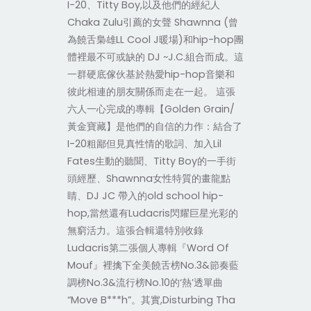
I-20、Titty Boy,以及他們的經紀人
Chaka Zulu引薦的女聲 Shawnna (曾
為饒舌梟雄LL Cool J暖場)和hip-hop團
體裡最不可或缺的 DJ ~J.C.組合而成。這
一群硬底傢伙基於熱愛hip-hop音樂和
彼此相連的朋友關係而走在一起。 這張
六人一心完成的專輯【Golden Grain/
黃金寶藏】是他們的自信的力作：結合了
I-20粗鄙但見真性情的歌詞、加入Lil
Fates生動的聽聞、Titty Boy的一手街
頭經歷、Shawnna女性特質的畫龍點
睛、DJ JC 帶入的old school hip-
hop,當然還有Ludacris閃耀巨星光彩的
無窮活力。這張合輯還特別收錄
Ludacris第二張個人專輯『Word Of
Mouf』裡擒下全美饒舌榜No.3&節奏藍
調榜No.3&流行榜No.10的‘熱’透單曲
“Move B***h”。其實,Disturbing Tha