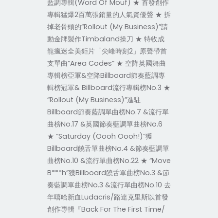
藍調專輯(Word Of Mouf) ★ 首發創作
專輯猛爆2百萬張銷量的人氣資優聲 ★ 拆
掉老骨頭的“Rollout (My Business)”請
動金牌製作Timbaland操刀 ★ 特收成
龍瘋迷全美鉅片「尖峰時刻2」原聲帶首
支單曲“Area Codes” ★ 空降英國舞曲
專輯榜亞軍&空降Billboard節奏藍調專
輯榜冠軍& Billboard流行專輯榜No.3 ★
“Rollout (My Business)”進駐
Billboard節奏藍調單曲榜No.7 &流行單
曲榜No.17 &英國節奏藍調單曲榜No.6
★ “Saturday (Oooh Oooh!)”獲
Billboard饒舌單曲榜No.4 &節奏藍調單
曲榜No.10 &流行單曲榜No.22 ★ “Move
B***h”獲Billboard饒舌單曲榜No.3 &節
奏藍調單曲榜No.3 &流行單曲榜No.10 去
年嘻哈新血Ludacris/路達克里斯以首發
創作專輯『Back For The First Time/