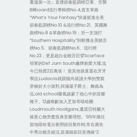
重溫第一次』直撲節奏藍調榜亞軍、空襲
Billboard流行專輯榜No.4,首支單曲
“What’s Your Fantasy”快速挺進全美
節奏藍調榜No.10 &流行榜No.21、英國舞
曲榜No.8 &單曲榜No.19；另一支強打
“Southern Hospitality”則斬獲全美饒舌
榜No.5、節奏藍調榜No.6、流行榜
No.23；更是超白金饒舌巨擘Scarface
領軍的Def Jam South廠牌創業大碟,迄
今已熱賣2百萬張！ 當其他孩童還在牙牙
學語,Ludacris就跟隨尚就讀大學的雙親
穿梭於大小派對,與滿屋子爵士、舞曲為
伍,old school樂風啟蒙了他心中的音樂
種子。12歲稚齡加入芝加哥嘻哈團
Loudmouth Hooligans,遷居亞特蘭大
後更心無旁騖投身音樂理想。’95年擔任
當地嘻哈電台夜間節目製作時,常在廣告
中秀出饒舌絕活,並灌錄節目宣傳曲“2