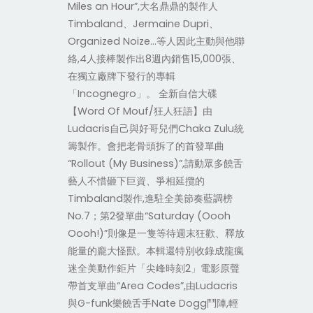
Miles an Hour”,大名鼎鼎的製作人
Timbaland、Jermaine Dupri、
Organized Noize…等人因此主動與他聯
絡,4人接棒製作出8週內銷售15,000張、
在獨立廠牌下發行的專輯
「Incognegro」。 全新自信大碟
【Word Of Mouf/狂人狂語】由
Ludacris自己與好哥兒們Chaka Zulu統
籌製作。會把老骨頭拆了的首發單曲
“Rollout (My Business)”,請動眾多饒舌
藝人不惜砸下巨資、爭相延攬的
Timbaland製作,進駐全美節奏藍調榜
No.7；第2發單曲“Saturday (Oooh
Oooh!)”則像是一隻等待週末狂歡、釋放
能量的龐大怪獸。本輯還特別收錄成龍瘋
迷全美動作鉅片「尖峰時刻2」電影原聲
帶首支單曲“Area Codes”,由Ludacris
與G-funk樂饒舌手Nate Dogg鬥陣,輕