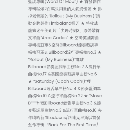
藍調專輯(Word Of Mouf) ★ 首發創作
專輯猛爆2百萬張銷量的人氣資優聲 ★ 拆
掉老骨頭的“Rollout (My Business)”請
動金牌製作Timbaland操刀 ★ 特收成
龍瘋迷全美鉅片「尖峰時刻2」原聲帶首
支單曲“Area Codes” ★ 空降英國舞曲
專輯榜亞軍&空降Billboard節奏藍調專
輯榜冠軍& Billboard流行專輯榜No.3 ★
“Rollout (My Business)”進駐
Billboard節奏藍調單曲榜No.7 &流行單
曲榜No.17 &英國節奏藍調單曲榜No.6
★ “Saturday (Oooh Oooh!)”獲
Billboard饒舌單曲榜No.4 &節奏藍調單
曲榜No.10 &流行單曲榜No.22 ★ “Move
B***h”獲Billboard饒舌單曲榜No.3 &節
奏藍調單曲榜No.3 &流行單曲榜No.10 去
年嘻哈新血Ludacris/路達克里斯以首發
創作專輯『Back For The First Time/