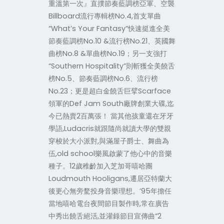
重溫第一次』直撲節奏藍調榜亞軍、空襲
Billboard流行專輯榜No.4,首支單曲
“What’s Your Fantasy”快速挺進全美
節奏藍調榜No.10 &流行榜No.21、英國舞
曲榜No.8 &單曲榜No.19；另一支強打
“Southern Hospitality”則斬獲全美饒舌
榜No.5、節奏藍調榜No.6、流行榜
No.23；更是超白金饒舌巨擘Scarface
領軍的Def Jam South廠牌創業大碟,迄
今已熱賣2百萬張！ 當其他孩童還在牙牙
學語,Ludacris就跟隨尚就讀大學的雙親
穿梭於大小派對,與滿屋子爵士、舞曲為
伍,old school樂風啟蒙了他心中的音樂
種子。12歲稚齡加入芝加哥嘻哈團
Loudmouth Hooligans,遷居亞特蘭大
後更心無旁騖投身音樂理想。’95年擔任
當地嘻哈電台夜間節目製作時,常在廣告
中秀出饒舌絕活,並灌錄節目宣傳曲“2