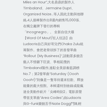
Miles an Hour”,大名鼎鼎的製作人
Timbaland、Jermaine Dupri、
Organized Noize…等人因此主動與他聯
絡,4人接棒製作出8週內銷售15,000張、
在獨立廠牌下發行的專輯
「Incognegro」。 全新自信大碟
【Word Of Mouf/狂人狂語】由
Ludacris自己與好哥兒們Chaka Zulu統
籌製作。會把老骨頭拆了的首發單曲
“Rollout (My Business)”,請動眾多饒舌
藝人不惜砸下巨資、爭相延攬的
Timbaland製作,進駐全美節奏藍調榜
No.7；第2發單曲“Saturday (Oooh
Oooh!)”則像是一隻等待週末狂歡、釋放
能量的龐大怪獸。本輯還特別收錄成龍瘋
迷全美動作鉅片「尖峰時刻2」電影原聲
帶首支單曲“Area Codes”,由Ludacris
與G-funk樂饒舌手Nate Dogg鬥陣,輕