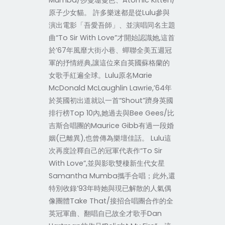
Mumba/莎曼珊曼芭、Atomic Kitten/
原子少女貓。 許多樂迷都是從Lulu參與
演出電影「吾愛吾師」、並演唱同名主題
曲“To Sir With Love”才開始認識她,這首
於’67年風靡大街小巷、蟬聯全美五週冠
軍的抒情經典,讓這位來自英國蘇格蘭的
女歌手紅遍全球。Lulu原名Marie
McDonald McLaughlin Lawrie,’64年
於英國初出道就以一首“Shout”躋身英國
排行榜Top 10內,她過去與Bee Gees/比
吉斯合唱團的Maurice Gibb有過一段婚
姻(已離異),也曾傳為樂壇佳話。 Lulu這
次再度詮釋自己的冠軍代表作“To Sir
With Love”,並與影歌雙棲新生代女星
Samantha Mumba攜手合唱；此外,還
特別收錄’93年時她與現已解散的人氣偶
像團體Take That/接招合唱團合作的全
英冠軍曲、翻唱自已故全才歌手Dan