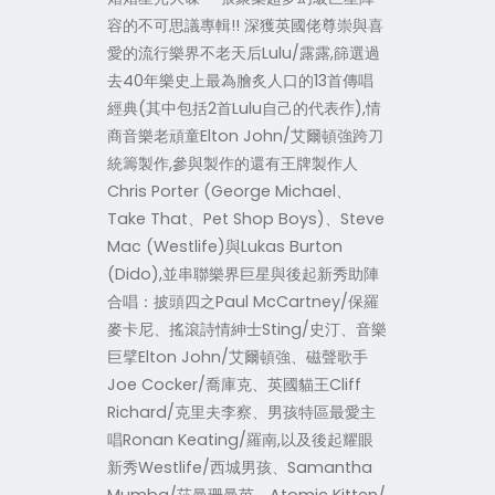
容的不可思議專輯!! 深獲英國佬尊崇與喜
愛的流行樂界不老天后Lulu/露露,篩選過
去40年樂史上最為膾炙人口的13首傳唱
經典(其中包括2首Lulu自己的代表作),情
商音樂老頑童Elton John/艾爾頓強跨刀
統籌製作,參與製作的還有王牌製作人
Chris Porter (George Michael、
Take That、Pet Shop Boys)、Steve
Mac (Westlife)與Lukas Burton
(Dido),並串聯樂界巨星與後起新秀助陣
合唱：披頭四之Paul McCartney/保羅
麥卡尼、搖滾詩情紳士Sting/史汀、音樂
巨擘Elton John/艾爾頓強、磁聲歌手
Joe Cocker/喬庫克、英國貓王Cliff
Richard/克里夫李察、男孩特區最愛主
唱Ronan Keating/羅南,以及後起耀眼
新秀Westlife/西城男孩、Samantha