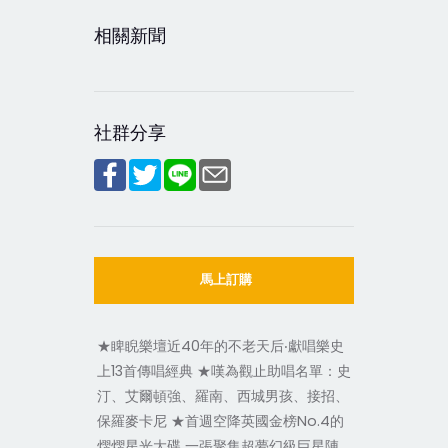
相關新聞
社群分享
馬上訂購
★睥睨樂壇近40年的不老天后‧獻唱樂史
上13首傳唱經典 ★嘆為觀止助唱名單：史
汀、艾爾頓強、羅南、西城男孩、接招、
保羅麥卡尼 ★首週空降英國金榜No.4的
熠熠星光大碟 一張聚集超夢幻級巨星陣