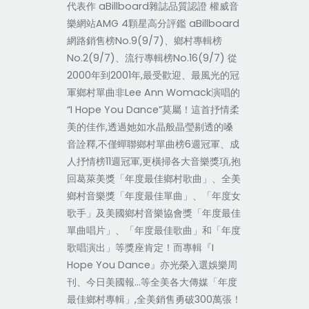
代表作 aBillboard雜誌品質認證 權威音
樂網站AMG 4顆星高分評鑑 aBillboard
網路銷售榜No.9(9/7)、鄉村專輯榜
No.2(9/7)、流行專輯榜No.16(9/7) 從
2000年到2001年,最受歡迎、最風光的冠
軍鄉村單曲非Lee Ann Womack演唱的
“I Hope You Dance”莫屬！這首抒情柔
美的佳作,透過她如水晶般晶瑩剔透的嗓
音詮釋,不僅蟬聯鄉村單曲榜6週冠軍、成
人抒情榜11週冠軍,更橫掃各大音樂獎項,抱
回葛萊美獎「年度最佳鄉村歌曲」、全美
鄉村音樂獎「年度最佳單曲」、「年度女
歌手」及美國鄉村音樂協會獎「年度最佳
單曲唱片」、「年度最佳歌曲」和「年度
歌唱演出」等獎座肯定！而專輯『I
Hope You Dance』亦光榮入選娛樂周
刊、今日美國報…等全美各大傳媒「年度
最佳鄉村專輯」,全美銷售勇破300萬張！