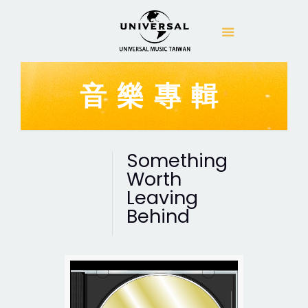
音樂專輯
Something
Worth
Leaving
Behind