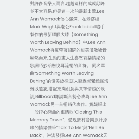
對許多音樂人而言,超越這樣的成就顛峰
並不太容易,但是這一次的最新出擊,Lee
Ann Womack信心滿滿。在老搭檔
Mark Wright與老公Frank Liddell聯手
製作的最新耀眼大碟【Something
Worth Leaving Behind】中,Lee Ann
Womack再度帶著招牌的甜美澄澈嗓音
翩然而來,生動刻畫人生喜怒哀樂情緒的
歌詞巧妙冶融悅耳流暢的音符。 同名單
曲“Something Worth Leaving
Behing”的優美旋律,讓人聽過就縈繞腦海
難以遺忘,搭配充滿創意與真摯情感的歌
詞,Billboard雜誌斷言勢必成為Lee Ann
Womack另一首暢銷代表作。娓娓唱出
一段碎心戀曲的傷情歌“Closing This
Memory Down”、體現鄉村音樂原汁原
味的情緒佳筆“Talk To Me”與“He’ll Be
Back”、淋漓發揮Lee Ann Womack天