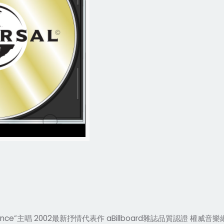
nce”主唱 2002最新抒情代表作 aBillboard雜誌品質認證 權威音樂網