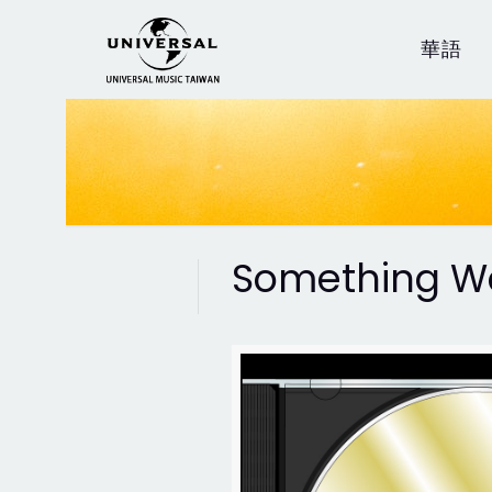
華語
Something Wo