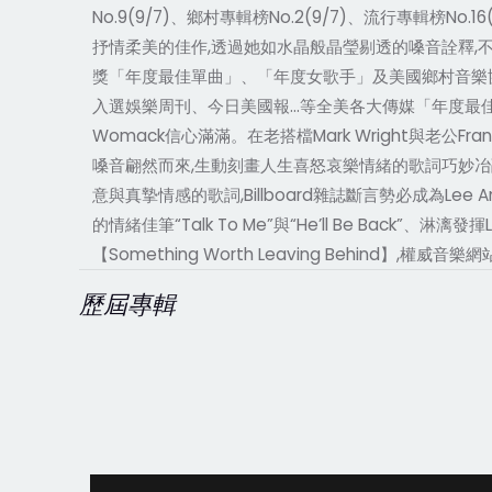
No.9(9/7)、鄉村專輯榜No.2(9/7)、流行專輯榜No.1
抒情柔美的佳作,透過她如水晶般晶瑩剔透的嗓音詮釋,
獎「年度最佳單曲」、「年度女歌手」及美國鄉村音樂協會
入選娛樂周刊、今日美國報…等全美各大傳媒「年度最佳鄉
Womack信心滿滿。在老搭檔Mark Wright與老公Frank
嗓音翩然而來,生動刻畫人生喜怒哀樂情緒的歌詞巧妙冶融悅耳流
意與真摯情感的歌詞,Billboard雜誌斷言勢必成為Lee 
的情緒佳筆“Talk To Me”與“He’ll Be Back”、淋漓發揮
【Something Worth Leaving Behind】,權威
歷屆專輯