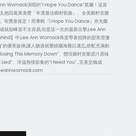
n Womack演唱的“I Hope You Dance”莫屬！這首
獎項,抱回葛萊美獎「年度最佳鄉村歌曲」、全美鄉村音樂
定！而專輯『I Hope You Dance』亦光榮
顛峰並不太容易,但是這一次的最新出擊,Lee Ann
 Behind】中,Lee Ann Womack再度帶著招牌的甜美澄澈
hing”的優美旋律,讓人聽過就縈繞腦海難以遺忘,搭配充滿創
ng This Memory Down”、體現鄉村音樂原汁原味
Have Lied”、洋溢熱情節奏的“I Need You”…完美交織成
eannwomack.com