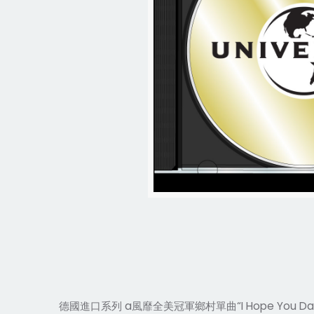
德國進口系列 a風靡全美冠軍鄉村單曲“I Hope You Da