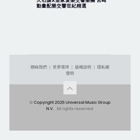
久石讓X皇家愛樂交響樂團 宮崎駿
魔女宅急
動畫配樂交響世紀精選
聯絡我們
｜
世界環球
｜
版權說明
｜
隱私權
聲明
©
Copyright 2025 Universal Music Group
N.V.
. All rights reserved.