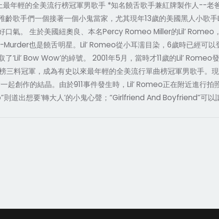
年輕的全美流行榜冠軍男歌手 *知名饒舌歌手兼紅牌製作人--老爸Master
稚齡歌手們一個接著一個小鬼當家，尤其現年13歲的美國黑人小歌手Li
生於美國紐奧良、本名Percy Romeo Miller的Lil’ R
ker與C-Murder也是饒舌明星。Lil’ Romeo從小耳濡目染，6歲時
 Bow Wow’的綽號。 2001年5月，當時才11歲的Lil’ Rome
藍調榜/饒舌榜三料冠軍，成為有史以來最年輕的全美流行單曲榜冠軍男歌手。
起創作的結晶。由於911事件發生時，Lil’ Romeo正在附近進行拍照工
p”則道出想要‘轉大人’的小鬼心聲；“Girlfriend And Boyfrie