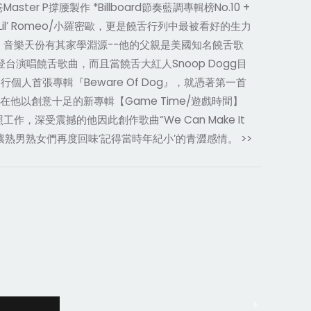
 P撐腰製作 *Billboard節奏藍調專輯榜No.10 +
l’ Romeo/小羅密歐，更是饒舌行列中最被看好的生力
omeo，音樂天份有其家學淵源--他的父親是美國知名饒舌歌
已經可以登台演唱饒舌歌曲，而且當饒舌大紅人Snoop Dogg目
o發行個人首張專輯『Beware Of Dog』，就憑著第一首
現在他以創意十足的新專輯【Game Time/遊戲時間】
作，深受震撼的他因此創作歌曲“We Can Make It
nd”可以讓熟男熟女們再度回味‘記得當時年紀小’的青澀感情。 >>