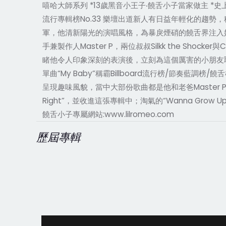
嘻哈大師系列 *13歲黑音小王子‧饒舌小子當家做主 *史上最
流行專輯榜No.33 樂壇出道新人有日益年輕化的趨勢，
軍，他清新陽光的演唱風格，為暴戾煙硝的饒舌界注入好口氣。 
手兼製作人Master P，兩位叔叔Silkk the Shoc
睹他令人印象深刻的表演後，立刻為這個厲害的小朋友取了‘Lil’
單曲“My Baby”稱霸Billboard流行榜/節奏
呈現趣味風貌，當中大部份歌曲都是他和老爸Master P一
Right”，並收進這張專輯中；淘氣的“Wanna Grow U
饒舌小子專屬網站:www.lilromeo.com
歷屆專輯