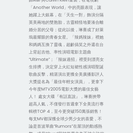
飾A&F與Calvin Klein童裝，在電視劇
「Another World」中的亮眼表現，讓
她躍上大銀幕，在「天生一對」飾演分隔
英美兩地的雙胞胎，古靈精怪地要湊合離
婚分居的父母；從此以後，琳賽成了好萊
塢最耀眼的青春女星。「辣媽辣妹」裡她
和媽媽互換了靈魂，超齡搞笑之外還在台
上背起吉他、率性演唱電影主題曲
“Ultimate”；「辣妹過招」裡受到漂亮女
生排擠，決定穿上火紅短裙性感演唱聖誕
歌曲反擊，精湛演出更獲全美廣播影評人
大獎提名為「最佳年輕女演員」，更拿下
今年度MTV2005電影大獎的最佳女藝
人！ 處女大碟『有話直說』，琳賽挾帶
超高人氣，不僅發行首週拿下全美流行專
輯榜TOP 4，至今更突破150萬張銷售！
每支MV都深獲全球少男少女的喜愛，不
論是首波單曲“Rumors”在屋頂的動感熱