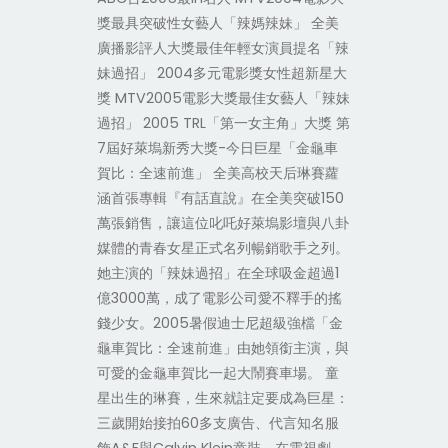
獎最具突破性女藝人「辣媽辣妹」 全美
廣播影評人大獎最佳年輕女演員提名「辣
妹過招」 2004多元電影獎女性超新星大
獎 MTV2005電影大獎最佳女藝人「辣妹
過招」 2005 TRL「第一女主角」大獎 第
7屆好萊塢新秀大獎-今日巨星「金龜車
賀比：全速前進」 全美高校天后琳賽蘿
涵首張專輯『有話直說』在全美突破150
萬張銷售，讓這位叱吒好萊塢影壇與八卦
媒體的青春女星正式名列暢銷歌手之列。
她主演的「辣妹過招」在全球吸金超過1
億3000萬，成了電影公司愛不釋手的搖
錢少女。2005暑假迪士尼超級強檔「金
龜車賀比：全速前進」由她領銜主演，與
可愛的金龜車賀比一起大鬧賽車場。 童
星出生的琳賽，生來就註定要成為巨星：
三歲開始接拍60多支廣告、代言知名服