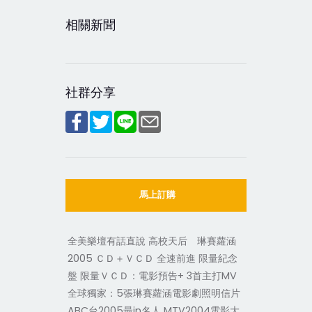
相關新聞
社群分享
馬上訂購
全美樂壇有話直說 高校天后 琳賽蘿涵
2005 ＣＤ＋ＶＣＤ 全速前進 限量紀念
盤 限量ＶＣＤ：電影預告+ 3首主打MV
全球獨家：5張琳賽蘿涵電影劇照明信片
ABC台2005最in名人 MTV2004電影大