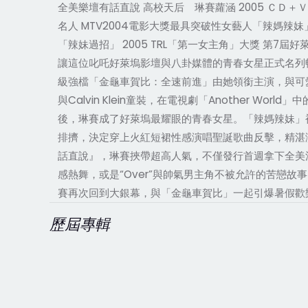
全美樂壇有話直說 高校天后 琳賽蘿涵 2005 ＣＤ＋Ｖ
名人 MTV2004電影大獎最具突破性女藝人「辣媽辣妹
「辣妹過招」 2005 TRL「第一女主角」大獎 第
讓這位叱吒好萊塢影壇與八卦媒體的青春女星正式名列暢
級強檔「金龜車賀比：全速前進」由她領銜主演，與可愛
與Calvin Klein童裝，在電視劇「Another
後，琳賽成了好萊塢最耀眼的青春女星。「辣媽辣妹」裡
排擠，決定穿上火紅短裙性感演唱聖誕歌曲反擊，精湛演
話直說』，琳賽挾帶超高人氣，不僅發行首週拿下全美流行
感熱舞，或是“Over”與帥氣男主角不被允許的苦戀故
賽再次回到大銀幕，與「金龜車賀比」一起引爆暑假歡樂最高潮！ 
歷屆專輯