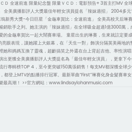
ＣＤ 全速前進 限量紀念盤 限量ＶＣＤ：電影預告+ 3首主打MV 全球
」 全美廣播影評人大獎最佳年輕女演員提名「辣妹過招」 2004多元
7屆好萊塢新秀大獎-今日巨星「金龜車賀比：全速前進」 全美高校天后
銷歌手之列。她主演的「辣妹過招」在全球吸金超過1億3000萬，
的金龜車賀比一起大鬧賽車場。 童星出生的琳賽，生來就註定要成
 World」中的亮眼表現，讓她躍上大銀幕，在「天生一對」飾演分隔英
她和媽媽互換了靈魂，超齡搞笑之外還在台上背起吉他、率性演唱電影主
出更獲全美廣播影評人大獎提名為「最佳年輕女演員」，更拿下今年度
專輯榜TOP 4，至今更突破150萬張銷售！每支MV都深獲全球少男
事，都登上MTV的點播排行冠軍。最新單曲“First”琳賽化身金髮
>>官方網站：www.lindsaylohanmusic.com