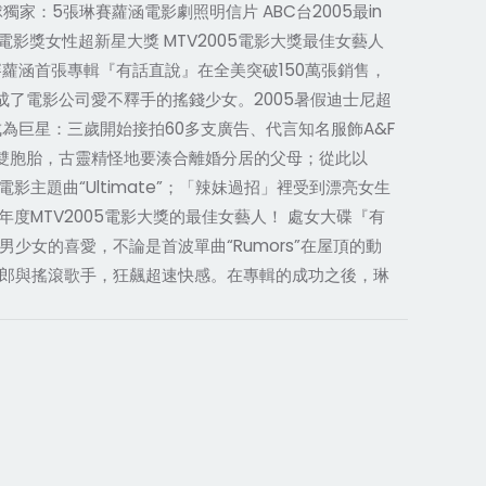
獨家：5張琳賽蘿涵電影劇照明信片 ABC台2005最in
電影獎女性超新星大獎 MTV2005電影大獎最佳女藝人
琳賽蘿涵首張專輯『有話直說』在全美突破150萬張銷售，
成了電影公司愛不釋手的搖錢少女。2005暑假迪士尼超
為巨星：三歲開始接拍60多支廣告、代言知名服飾A&F
美兩地的雙胞胎，古靈精怪地要湊合離婚分居的父母；從此以
題曲“Ultimate”；「辣妹過招」裡受到漂亮女生
MTV2005電影大獎的最佳女藝人！ 處女大碟『有
少女的喜愛，不論是首波單曲“Rumors”在屋頂的動
賽車女郎與搖滾歌手，狂飆超速快感。在專輯的成功之後，琳