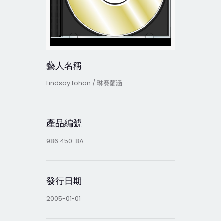
藝人名稱
Lindsay Lohan / 琳賽蘿涵
產品編號
986 450-8A
發行日期
2005-01-01