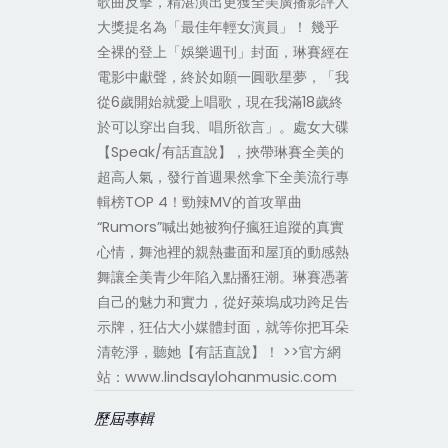
歌曲反擊，精湛演出更獲全美廣播影評人
大獎提名為「最佳年輕女演員」！ 幾乎
全裸的登上「娛樂週刊」封面，琳賽經在
電影中獻聲，終於如願一圓歌星夢，「我
從6歲開始就愛上唱歌，現在我滿18歲終
於可以穿出自我、唱所欲言」。處女大碟
【Speak/有話直說】，挾帶琳賽全美的
超高人氣，發行首週果然拿下全美流行專
輯榜TOP 4！勁辣MV的首攻單曲
“Rumors”喊出她被狗仔瘋狂追蹤的真實
心情，舞池裡的親熱畫面和屋頂的動感熱
舞讓全美青少年陷入點播狂潮。琳賽憑著
自己的魅力和實力，從好萊塢成功跨足告
示牌，狂佔大小媒體封面，就等你把耳朵
清乾淨，聽她【有話直說】！ >>官方網
站：www.lindsaylohanmusic.com
歷屆專輯