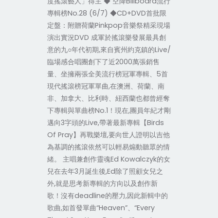
度搖滾藝人」得主 ◆ 空降Billboard流行
專輯榜No.28 (6/7) ◆CD+DVD首批限
定盤：附贈荷蘭Pinkpop音樂祭精采現場
演出實況DVD 成軍於搖滾樂發展最具創
意的九○年代初期,來自賓州約克鎮的Live/
臨場感合唱團創下了近2000萬張銷售
量、坐擁兩張全美流行榜冠軍專輯、5首
現代搖滾榜冠軍單曲,在澳洲、荷蘭、南
非、加拿大、比利時、紐西蘭也都曾經奪
下專輯與單曲榜No.1！現在,團員年紀才剛
邁向3字頭的Live,帶著最新專輯【Birds
Of Pray】再戰樂壇,要向世人證明以吉他
為基調的搖滾依然可以輕易煽動聽眾的情
緒。 主唱兼創作靈魂Ed Kowalczyk的女
兒在去年3月誕生後,Ed除了照顧女兒之
外,就是思考新專輯的方向以及創作新
歌！沒有deadline的壓力,因此新輯中的
歌曲,如首發單曲“Heaven”、“Every