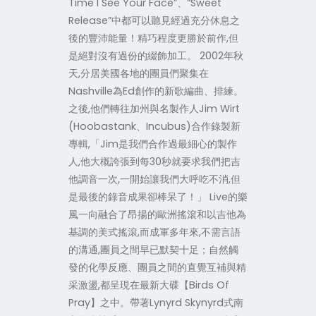
Time I See Your Face”、“Sweet
Release”中都可以聽見經過充分休息之
後的豐沛能量！精巧程度更勝於前作,但
是絕對沒有過份的綴飾加工。 2002年秋
天,分居美國各地的團員們聚集在
Nashville為Ed創作的新歌編曲、排練。
之後,他們轉往加州與名製作人Jim Wirt
(Hoobastank、Incubus)合作錄製新
專輯,「Jim是我們合作過最細心的製作
人,他大概誇張到每30秒就要求我們把吉
他調音一次,一開始讓我們大呼吃不消,但
是最後的錄音成果卻棒呆了！」 Live的樂
風一向融合了昂揚的歐洲搖滾和以吉他為
基調的美式搖滾,而成軍多年來,不需言語
的溝通,團員之間早已默契十足；自然觸
發的化學反應、團員之間的直覺互補與精
采激盪,都呈現在最新大碟【Birds Of
Pray】之中。帶著Lynyrd Skynyrd式南