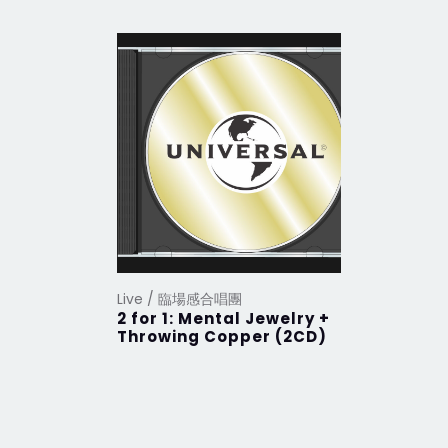
Live / 臨場感合唱團
Live / 
2 for 1: Mental Jewelry +
Birds Of
Throwing Copper (2CD)
Edition)