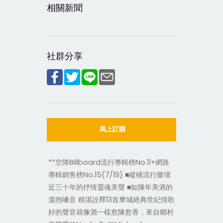
相關新聞
社群分享
馬上訂購
**空降Billboard流行專輯榜No.11+網路
專輯銷售榜No.15(7/19) ■縱橫流行樂壇
近三十年的抒情靈魂美聲 ■如陳年美酒的
溫煦嗓音 精湛詮釋13首摩城經典世紀情歌
好的聲音就像酒一樣愈陳愈香，來自鄉村