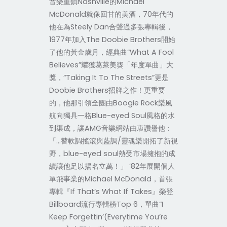
音樂重鎮Nashville的Michael
McDonald就像回甘的美酒，70年代的
他在為Steely Dan合聲過多張專輯後，
1977年加入The Doobie Brothers開始
了他的黃金歲月，經典曲“What A Fool
Believes”耀獲葛萊美獎「年度單曲」大
獎，“Taking It To The Streets”更是
Doobie Brothers招牌之作！更重要
的，他那引領全團由Boogie Rock樂風
航向獨具一格Blue-eyed Soul風格的水
到渠成，讓AMG音樂網站由衷讚譽他：
「…替軟調搖滾與藍調/靈魂樂開拓了新視
野，blue-eyed soul熱受市場擁抱的成
績讓他足以揚名立萬！」 ’82年展開個人
單飛事業的Michael McDonald，首張
專輯『If That’s What If Takes』榮登
Billboard流行專輯榜Top 6，單曲“I
Keep Forgettin’(Everytime You’re