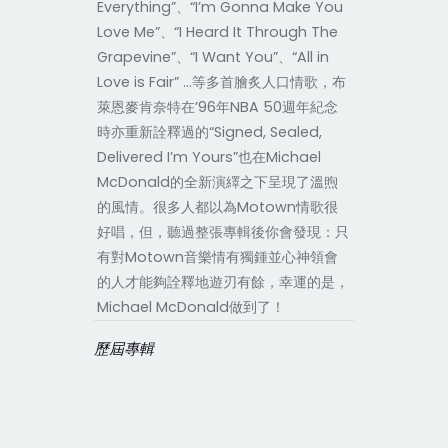
Everything”、“I’m Gonna Make You
Love Me”、“I Heard It Through The
Grapevine”、“I Want You”、“All in
Love is Fair” …等多首膾炙人口情歌，布
萊恩麥肯奈特在’96年NBA 50週年紀念
時亦重新詮釋過的“Signed, Sealed,
Delivered I’m Yours”也在Michael
McDonald的全新演繹之下呈現了溫煦
的風情。很多人都以為Motown情歌很
好唱，但，聽過整張專輯後你會發現：只
有對Motown音樂情有獨鍾並心神領會
的人才能夠詮釋地遊刃有餘，幸運的是，
Michael McDonald做到了！
歷屆專輯