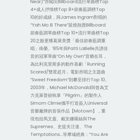
Near)”亦闖出Billboard流行單曲榜Top
4+成人抒情榜Top 8+節奏藍調榜Top
10的好成績，與James Ingram對唱的
“Yah Mo B There”延燒熱賣Billboard
節奏藍調單曲榜Top 10+流行單曲榜Top
20之餘更獲葛萊美獎「最佳節奏藍調重
唱」殊榮。’85年與Patti LaBelle共譜佳
音的冠軍單曲“On My Own”音猶在耳，
為比利克里斯多的動作喜劇「Running
Scared/雙星趕月」電影所唱之主題曲
“Sweet Freedom”則攀至排行Top 10。
2003年，Michael McDonald與曾為艾
力克萊普頓執掌『Pilgrim』的製作人
Simom Climie攜手打造簽入Universal
音樂廠牌的首張作品【Motown】，重
現包括馬文蓋、戴安娜羅絲與The
Supremes、史提夫汪達、The
Temptations…等摩城經典：“You Are