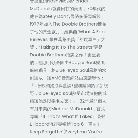
音樂重鎮Nashville的Michael
McDonald就像回甘的美酒，70年代的
他在為Steely Dan合聲過多張專輯後，
1977年加入The Doobie Brothers開始
了他的黃金歲月，經典曲“What A Fool
Believes”耀獲葛萊美獎「年度單曲」大
獎，“Taking It To The Streets”更是
Doobie Brothers招牌之作！更重要
的，他那引領全團由Boogie Rock樂風
航向獨具一格Blue-eyed Soul風格的水
到渠成，讓AMG音樂網站由衷讚譽他：
「…替軟調搖滾與藍調/靈魂樂開拓了新視
野，blue-eyed soul熱受市場擁抱的成
績讓他足以揚名立萬！」 ’82年展開個人
單飛事業的Michael McDonald，首張
專輯『If That’s What If Takes』榮登
Billboard流行專輯榜Top 6，單曲“I
Keep Forgettin’(Everytime You’re