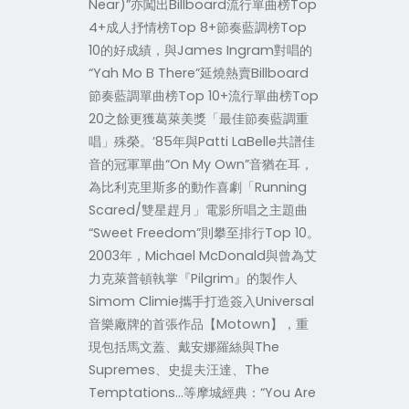
Near)”亦闖出Billboard流行單曲榜Top
4+成人抒情榜Top 8+節奏藍調榜Top
10的好成績，與James Ingram對唱的
“Yah Mo B There”延燒熱賣Billboard
節奏藍調單曲榜Top 10+流行單曲榜Top
20之餘更獲葛萊美獎「最佳節奏藍調重
唱」殊榮。’85年與Patti LaBelle共譜佳
音的冠軍單曲“On My Own”音猶在耳，
為比利克里斯多的動作喜劇「Running
Scared/雙星趕月」電影所唱之主題曲
“Sweet Freedom”則攀至排行Top 10。
2003年，Michael McDonald與曾為艾
力克萊普頓執掌『Pilgrim』的製作人
Simom Climie攜手打造簽入Universal
音樂廠牌的首張作品【Motown】，重
現包括馬文蓋、戴安娜羅絲與The
Supremes、史提夫汪達、The
Temptations…等摩城經典：“You Are