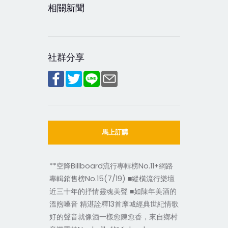
相關新聞
社群分享
馬上訂購
**空降Billboard流行專輯榜No.11+網路
專輯銷售榜No.15(7/19) ■縱橫流行樂壇
近三十年的抒情靈魂美聲 ■如陳年美酒的
溫煦嗓音 精湛詮釋13首摩城經典世紀情歌
好的聲音就像酒一樣愈陳愈香，來自鄉村