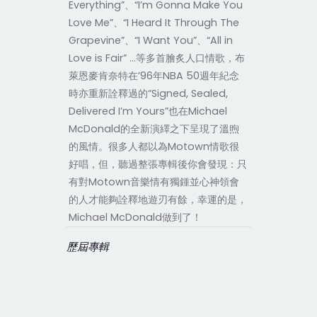
Everything”、“I’m Gonna Make You
Love Me”、“I Heard It Through The
Grapevine”、“I Want You”、“All in
Love is Fair” …等多首膾炙人口情歌，布
萊恩麥肯奈特在’96年NBA 50週年紀念
時亦重新詮釋過的“Signed, Sealed,
Delivered I’m Yours”也在Michael
McDonald的全新演繹之下呈現了溫煦
的風情。很多人都以為Motown情歌很
好唱，但，聽過整張專輯後你會發現：只
有對Motown音樂情有獨鍾並心神領會
的人才能夠詮釋地遊刃有餘，幸運的是，
Michael McDonald做到了！
歷屆專輯