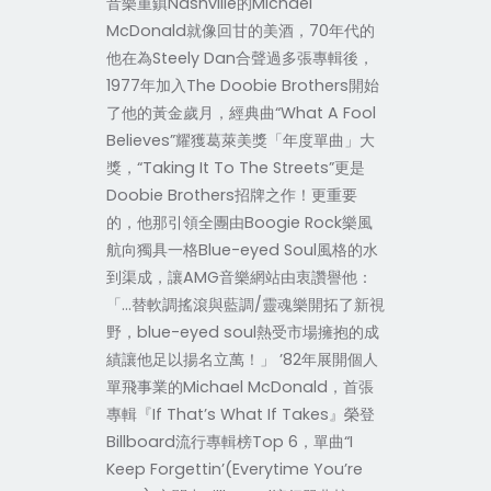
音樂重鎮Nashville的Michael
McDonald就像回甘的美酒，70年代的
他在為Steely Dan合聲過多張專輯後，
1977年加入The Doobie Brothers開始
了他的黃金歲月，經典曲“What A Fool
Believes”耀獲葛萊美獎「年度單曲」大
獎，“Taking It To The Streets”更是
Doobie Brothers招牌之作！更重要
的，他那引領全團由Boogie Rock樂風
航向獨具一格Blue-eyed Soul風格的水
到渠成，讓AMG音樂網站由衷讚譽他：
「…替軟調搖滾與藍調/靈魂樂開拓了新視
野，blue-eyed soul熱受市場擁抱的成
績讓他足以揚名立萬！」 ’82年展開個人
單飛事業的Michael McDonald，首張
專輯『If That’s What If Takes』榮登
Billboard流行專輯榜Top 6，單曲“I
Keep Forgettin’(Everytime You’re