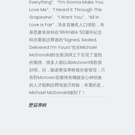
Everything”、“I’m Gonna Make You
Love Me”、“I Heard It Through The
Grapevine”、“I Want You”、“All in
Love is Fair” …等多首膾炙人口情歌，布
萊恩麥肯奈特在’96年NBA 50週年紀念
時亦重新詮釋過的“Signed, Sealed,
Delivered I’m Yours”也在Michael
McDonald的全新演繹之下呈現了溫煦
的風情。很多人都以為Motown情歌很
好唱，但，聽過整張專輯後你會發現：只
有對Motown音樂情有獨鍾並心神領會
的人才能夠詮釋地遊刃有餘，幸運的是，
Michael McDonald做到了！
歷屆專輯