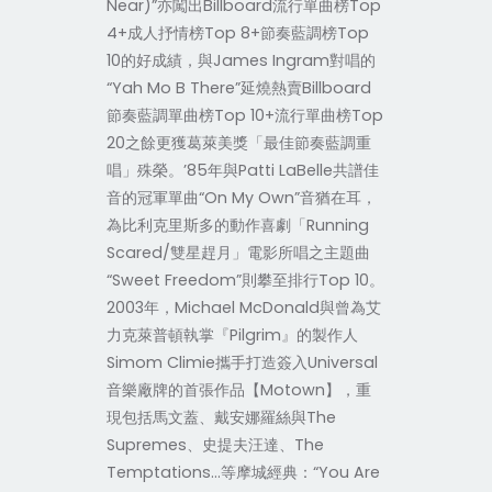
Near)”亦闖出Billboard流行單曲榜Top
4+成人抒情榜Top 8+節奏藍調榜Top
10的好成績，與James Ingram對唱的
“Yah Mo B There”延燒熱賣Billboard
節奏藍調單曲榜Top 10+流行單曲榜Top
20之餘更獲葛萊美獎「最佳節奏藍調重
唱」殊榮。’85年與Patti LaBelle共譜佳
音的冠軍單曲“On My Own”音猶在耳，
為比利克里斯多的動作喜劇「Running
Scared/雙星趕月」電影所唱之主題曲
“Sweet Freedom”則攀至排行Top 10。
2003年，Michael McDonald與曾為艾
力克萊普頓執掌『Pilgrim』的製作人
Simom Climie攜手打造簽入Universal
音樂廠牌的首張作品【Motown】，重
現包括馬文蓋、戴安娜羅絲與The
Supremes、史提夫汪達、The
Temptations…等摩城經典：“You Are