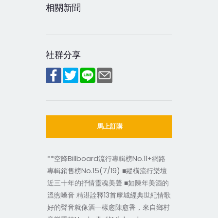
相關新聞
社群分享
馬上訂購
**空降Billboard流行專輯榜No.11+網路
專輯銷售榜No.15(7/19) ■縱橫流行樂壇
近三十年的抒情靈魂美聲 ■如陳年美酒的
溫煦嗓音 精湛詮釋13首摩城經典世紀情歌
好的聲音就像酒一樣愈陳愈香，來自鄉村