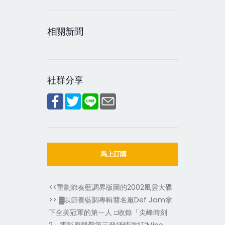
相關新聞
社群分享
馬上訂購
<<重劃節奏藍調界版圖的2002風雲大碟
>> ▓以節奏藍調專輯替名廠Def Jam拿
下全美冠軍的第一人 □收錄「尖峰時刻