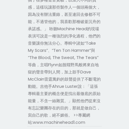
搞了很多種聲音實驗，以加入不同的質
感，這樣玩讓那些製作人一個頭兩個大，
因為沒有辦法重錄，甚至連回去修都不可
能，不過管他的，我喜歡那種破釜沉舟的
承諾感。」 聆聽Machine Head的現場
表演可說是一種強烈的淨化過程，他們的
音樂讓你無法分心。專輯中諸如“Take
My Scars”、“Ten Ton Hammer”與
“The Blood, The Sweat, The Tears”
等曲，主唱Flynn如脫韁野馬般將來自地
獄的聲音帶到人間，加上鼓手Dave
McClain雷霆萬鈞的鼓聲提供了不斷電的
動能。吉他手Ahrue Luster說：「這張
專輯最主要的概念便是找出最徹底的原始
能量，不含一絲雜質。」顯然他們從來沒
有忘記樂團存在的目的，那就是做自己，
寫自己的歌，絕不媚俗。 >>專屬網
站:www.machinehead1.com