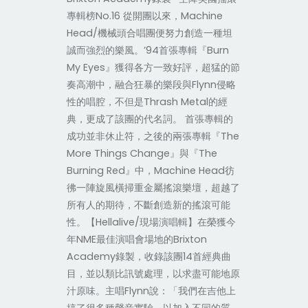
專輯榜No.16 從開團以來，Machine
Head/機械頭合唱團便努力創造一種坦
誠而強烈的樂風。’94首張專輯『Burn
My Eyes』獲得各方一致好評，超猛的節
奏高潮中，融合狂暴的樂段與Flynn侵略
性的唱腔，不但是Thrash Metal的經
典，更成了該團的代名詞。 首張專輯的
成功並非休止符，之後的兩張專輯『The
More Things Change』與『The
Burning Red』中，Machine Head彷
彿一陣旋風橫掃重金屬搖滾樂壇，超越了
所有人的期待，不斷創造新的搖滾可能
性。【Hellalive/現場演唱輯】在榮獲今
年NME最佳演唱會場地的Brixton
Academy錄製，收錄該團14首經典曲
目，並以類比訊號處理，以求盡可能地原
汁原味。主唱Flynn說：「我們在吉他上