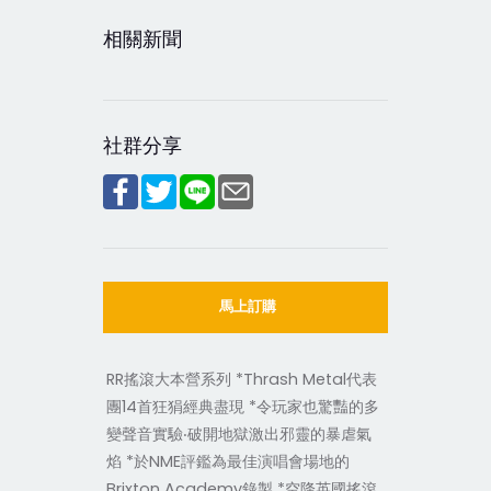
相關新聞
社群分享
馬上訂購
RR搖滾大本營系列 *Thrash Metal代表
團14首狂狷經典盡現 *令玩家也驚豔的多
變聲音實驗‧破開地獄激出邪靈的暴虐氣
焰 *於NME評鑑為最佳演唱會場地的
Brixton Academy錄製 *空降英國搖滾