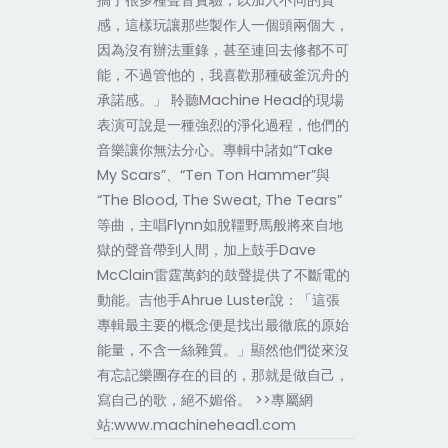
搞了很多種聲音實驗，以加入不同的質
感，這樣玩讓那些製作人一個頭兩個大，
因為沒有辦法重錄，甚至連回去修都不可
能，不過管他的，我喜歡那種破釜沉舟的
承諾感。」 聆聽Machine Head的現場
表演可說是一種強烈的淨化過程，他們的
音樂讓你無法分心。專輯中諸如“Take
My Scars”、“Ten Ton Hammer”與
“The Blood, The Sweat, The Tears”
等曲，主唱Flynn如脫韁野馬般將來自地
獄的聲音帶到人間，加上鼓手Dave
McClain雷霆萬鈞的鼓聲提供了不斷電的
動能。吉他手Ahrue Luster說：「這張
專輯最主要的概念便是找出最徹底的原始
能量，不含一絲雜質。」顯然他們從來沒
有忘記樂團存在的目的，那就是做自己，
寫自己的歌，絕不媚俗。 >>專屬網
站:www.machinehead1.com