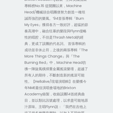
專輯榜No.16 從開團以來，Machine
Head/機械頭合唱團便努力創造一種坦
誠而強烈的樂風。’94首張專輯『Burn
My Eyes』獲得各方一致好評，超猛的節
奏高潮中，融合狂暴的樂段與Flynn侵略
性的唱腔，不但是Thrash Metal的經
典，更成了該團的代名詞。 首張專輯的
成功並非休止符，之後的兩張專輯『The
More Things Change』與『The
Burning Red』中，Machine Head彷
彿一陣旋風橫掃重金屬搖滾樂壇，超越了
所有人的期待，不斷創造新的搖滾可能
性。【Hellalive/現場演唱輯】在榮獲今
年NME最佳演唱會場地的Brixton
Academy錄製，收錄該團14首經典曲
目，並以類比訊號處理，以求盡可能地原
汁原味。主唱Flynn說：「我們在吉他上