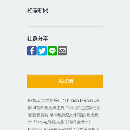
相關新聞
社群分享
馬上訂購
RR搖滾大本營系列 *Thrash Metal代表
團14首狂狷經典盡現 *令玩家也驚豔的多
變聲音實驗‧破開地獄激出邪靈的暴虐氣
焰 *於NME評鑑為最佳演唱會場地的
Brixton Academy錄製 *空降英國搖滾