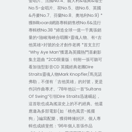
金唱片、法國No.4、義大利&瑞典&瑞士
No.5-金唱片、荷No.5、德No.6、英國
&丹麥No.7、芬蘭No.8、奧地利No.9) *
獲Billboard網路專輯銷售榜No.6&流行
專輯榜No.38 *締造全球一億一千萬張銷
量的<險峻海峽合唱團>靈魂人物、有<吉
他英雄>封號的全才創作老將 *首支主打
“Why Aye Man”獲選為英國熱門喜劇影
集主題曲 *2CD限量版：特附一張可聽可
看加強型影音CD 英國經典老團Dire
Straits靈魂人物Mark Knopfler/馬克諾
弗勒，不僅有「吉他英雄」的封號，更是
作詞作曲專才。’78年他以一首“Sultans
Of Swing”引領Dire Straits迅速崛起，
這首歌也成為搖滾史上的不朽經典。他還
應邀為多部電影(如「桃色風雲-搖擺
狗」)編寫配樂，獲得蜂擁好評。個人專
輯也成績斐然：’96年個人首張作品