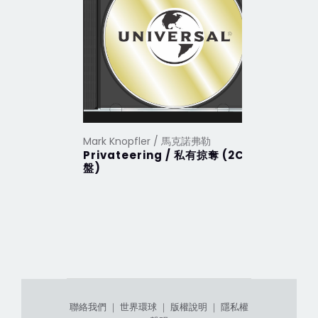
Mark Knopfler / 馬克諾弗勒
Mark Kno
Privateering / 私有掠奪 (2CD
Get Luc
盤)
聯絡我們
｜
世界環球
｜
版權說明
｜
隱私權