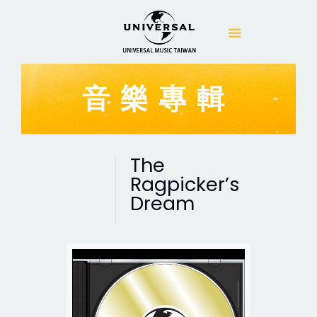
音樂專輯
The
Ragpicker’s
Dream