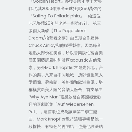
『Golden Heart』榮獲英國年度十大專
輯,尤其2000年推出全球狂賣350萬張的
『Sailing To Philadelphia』，給這位
叱吒樂壇25年的老將一劑強心針。 第三
張個人新碟【The Ragpicker’s
Dream/拾荒者之夢】由長期合作夥伴
Chuck Ainlay和他聯手製作。因為錄音
地點大部份在美國，所以音樂調性富含美
國田園藍調風味和濃厚acoustic吉他元
素，另外Mark Knopfler常遊走各地，合
作的樂手又來自不同地域，所以也匯流入
愛爾蘭、蘇格蘭、英格蘭和歐洲曲風，堪
稱橫貫歐美大陸的音樂大融合。首支單曲
“Why Aye Man”靈感啟發自英國極受歡
迎的喜劇影集「Auf Wiedersehen,
Pet」，這首歌也成為該劇第二季主題
曲。Mark Knopfler覺得這張專輯是他一
段愉快、有特色的再開始，也是他設法結