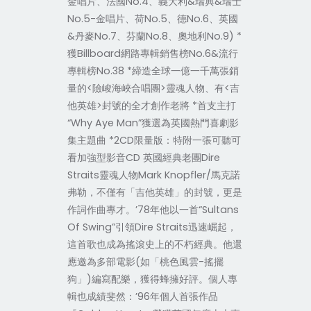
金唱片、法國No.4、義大利&瑞典&瑞士
No.5-金唱片、荷No.5、德No.6、英國
&丹麥No.7、芬蘭No.8、奧地利No.9) *
獲Billboard網路專輯銷售榜No.6&流行
專輯榜No.38 *締造全球一億一千萬張銷
量的<險峻海峽合唱團>靈魂人物、有<吉
他英雄>封號的全才創作老將 *首支主打
“Why Aye Man”獲選為英國熱門喜劇影
集主題曲 *2CD限量版：特附一張可聽可
看加強型影音CD 英國經典老團Dire
Straits靈魂人物Mark Knopfler/馬克諾
弗勒，不僅有「吉他英雄」的封號，更是
作詞作曲專才。’78年他以一首“Sultans
Of Swing”引領Dire Straits迅速崛起，
這首歌也成為搖滾史上的不朽經典。他還
應邀為多部電影(如「桃色風雲-搖擺
狗」)編寫配樂，獲得蜂擁好評。個人專
輯也成績斐然：’96年個人首張作品