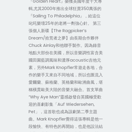
『Golden Heart』榮獲英國年度十大專
輯,尤其2000年推出全球狂賣350萬張的
『Sailing To Philadelphia』，給這位
叱吒樂壇25年的老將一劑強心針。 第三
張個人新碟【The Ragpicker’s
Dream/拾荒者之夢】由長期合作夥伴
Chuck Ainlay和他聯手製作。因為錄音
地點大部份在美國，所以音樂調性富含美
國田園藍調風味和濃厚acoustic吉他元
素，另外Mark Knopfler常遊走各地，合
作的樂手又來自不同地域，所以也匯流入
愛爾蘭、蘇格蘭、英格蘭和歐洲曲風，堪
稱橫貫歐美大陸的音樂大融合。首支單曲
“Why Aye Man”靈感啟發自英國極受歡
迎的喜劇影集「Auf Wiedersehen,
Pet」，這首歌也成為該劇第二季主題
曲。Mark Knopfler覺得這張專輯是他一
段愉快、有特色的再開始，也是他設法結