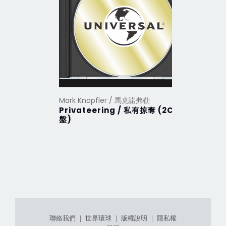
Mark Knopfler / 馬克諾弗勒
Mark Kno
Privateering / 私有掠奪 (2CD
Get Luc
盤)
聯絡我們
｜
世界環球
｜
版權說明
｜
隱私權