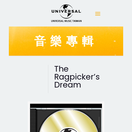
音樂專輯
The
Ragpicker’s
Dream