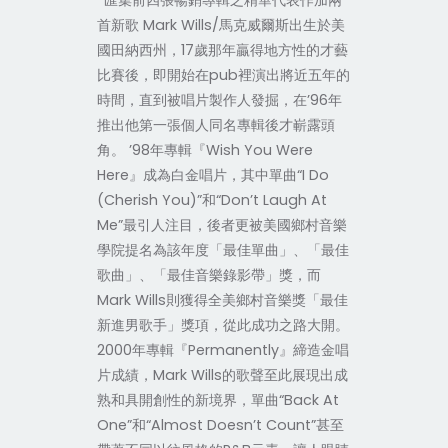
*匯集前四張暢銷專輯之精華代表作加兩
首新歌 Mark Wills/馬克威爾斯出生於美
國田納西州，17歲那年贏得地方性的才藝
比賽後，即開始在pub裡演出將近五年的
時間，直到被唱片製作人發掘，在’96年
推出他第一張個人同名專輯後才嶄露頭
角。 ’98年專輯『Wish You Were
Here』成為白金唱片，其中單曲“I Do
(Cherish You)”和“Don’t Laugh At
Me”最引人注目，後者更被美國鄉村音樂
學院提名為該年度「最佳單曲」、「最佳
歌曲」、「最佳音樂錄影帶」獎，而
Mark Wills則獲得全美鄉村音樂獎「最佳
新進男歌手」獎項，從此成功之路大開。
2000年專輯『Permanently』締造金唱
片成績，Mark Wills的歌聲至此展現出成
熟和具開創性的新境界，單曲“Back At
One”和“Almost Doesn’t Count”甚至