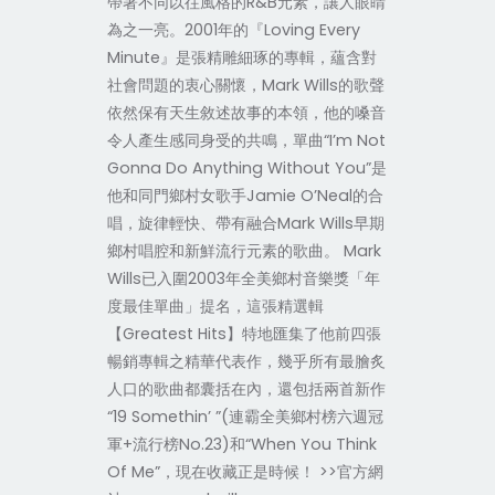
帶著不同以往風格的R&B元素，讓人眼睛
為之一亮。2001年的『Loving Every
Minute』是張精雕細琢的專輯，蘊含對
社會問題的衷心關懷，Mark Wills的歌聲
依然保有天生敘述故事的本領，他的嗓音
令人產生感同身受的共鳴，單曲“I’m Not
Gonna Do Anything Without You”是
他和同門鄉村女歌手Jamie O’Neal的合
唱，旋律輕快、帶有融合Mark Wills早期
鄉村唱腔和新鮮流行元素的歌曲。 Mark
Wills已入圍2003年全美鄉村音樂獎「年
度最佳單曲」提名，這張精選輯
【Greatest Hits】特地匯集了他前四張
暢銷專輯之精華代表作，幾乎所有最膾炙
人口的歌曲都囊括在內，還包括兩首新作
“19 Somethin’ ”(連霸全美鄉村榜六週冠
軍+流行榜No.23)和“When You Think
Of Me”，現在收藏正是時候！ >>官方網