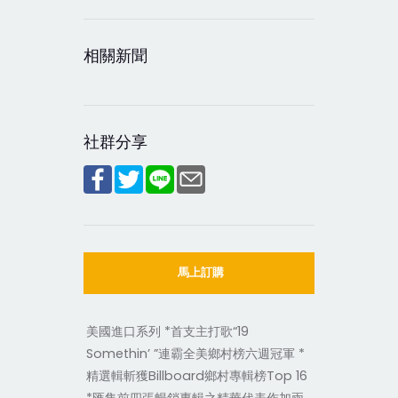
相關新聞
社群分享
馬上訂購
美國進口系列 *首支主打歌“19
Somethin’ ”連霸全美鄉村榜六週冠軍 *
精選輯斬獲Billboard鄉村專輯榜Top 16