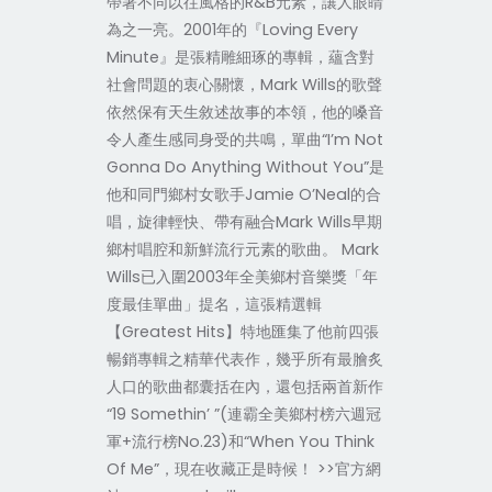
帶著不同以往風格的R&B元素，讓人眼睛
為之一亮。2001年的『Loving Every
Minute』是張精雕細琢的專輯，蘊含對
社會問題的衷心關懷，Mark Wills的歌聲
依然保有天生敘述故事的本領，他的嗓音
令人產生感同身受的共鳴，單曲“I’m Not
Gonna Do Anything Without You”是
他和同門鄉村女歌手Jamie O’Neal的合
唱，旋律輕快、帶有融合Mark Wills早期
鄉村唱腔和新鮮流行元素的歌曲。 Mark
Wills已入圍2003年全美鄉村音樂獎「年
度最佳單曲」提名，這張精選輯
【Greatest Hits】特地匯集了他前四張
暢銷專輯之精華代表作，幾乎所有最膾炙
人口的歌曲都囊括在內，還包括兩首新作
“19 Somethin’ ”(連霸全美鄉村榜六週冠
軍+流行榜No.23)和“When You Think
Of Me”，現在收藏正是時候！ >>官方網