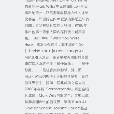
*匯集前四張暢銷專輯之精華代表作加兩
首新歌 Mark Wills/馬克威爾斯出生於美
國田納西州，17歲那年贏得地方性的才藝
比賽後，即開始在pub裡演出將近五年的
時間，直到被唱片製作人發掘，在’96年
推出他第一張個人同名專輯後才嶄露頭
角。 ’98年專輯『Wish You Were
Here』成為白金唱片，其中單曲“I Do
(Cherish You)”和“Don’t Laugh At
Me”最引人注目，後者更被美國鄉村音樂
學院提名為該年度「最佳單曲」、「最佳
歌曲」、「最佳音樂錄影帶」獎，而
Mark Wills則獲得全美鄉村音樂獎「最佳
新進男歌手」獎項，從此成功之路大開。
2000年專輯『Permanently』締造金唱
片成績，Mark Wills的歌聲至此展現出成
熟和具開創性的新境界，單曲“Back At
One”和“Almost Doesn’t Count”甚至