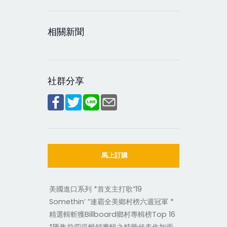
相關新聞
社群分享
馬上訂購
美國進口系列 *首支主打歌“19
Somethin’ ”連霸全美鄉村榜六週冠軍 *
精選輯斬獲Billboard鄉村專輯榜Top 16