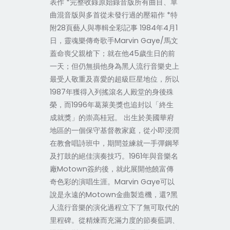
表作 *完整收錄原始錄音版所有曲目、單
曲混音版與多首從未發行過的壓箱作 *特
附28頁藝人與專輯全彩記事 1984年4月1
日，靈魂樂傳奇歌手Marvin Gaye/馬文
蓋命喪父親槍下；就在他45歲生日的前
一天；但仍無損他身為黑人流行音樂史上
最受人敬重及喜愛的超級巨星地位，所以
1987年獲得入列搖滾名人殿堂的身後殊
榮，而1996年葛萊美獎也追封以「終生
成就獎」的崇高桂冠。 出生於美國華府
地區的一個保守基督教家庭，從小即浸潤
在教會唱詩班中，期間並練就一手彈鋼琴
及打鼓的絕佳演奏技巧。1961年與音樂名
廠Motown簽約後，就此展開他饒富傳
奇色彩的演唱生涯。Marvin Gaye可以
說是永遠的Motown金曲製造機，還?黑
人流行音樂的演化過程立下了無可取代的
里程碑。從精煉而充滿力度的節奏藍調、