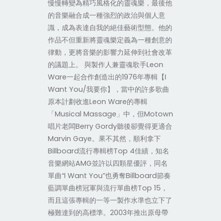
慢慢轉變為精巧風格化的靈魂樂，最後他
的音樂融合成一種強烈的政治與個人意
識，成為表達自我的絕佳藝術型態。他的
作品不但重新將靈魂樂定義為一種創意的
律動，更將音樂的影響力延伸到社會改革
的議題上。 與製作人兼靈魂歌手Leon
Ware一起合作創造出的1976年專輯【I
Want You/我要你】，當中的許多歌曲
原本計劃收進Leon Ware的專輯
「Musical Massage」中，但Motown
唱片老闆Berry Gordy聽後卻覺得更適合
Marvin Gaye。果不其然，順利拿下
Billboard流行專輯榜Top 4佳績，知名
音樂網站AMG並許以四顆星優評，同名
單曲“I Want You”也勇奪Billboard節奏
藍調單曲榜冠軍與流行單曲榜Top 15，
而且這張專輯的一等一製作水準也立下了
極難達到的高標準。2003年推出原母帶