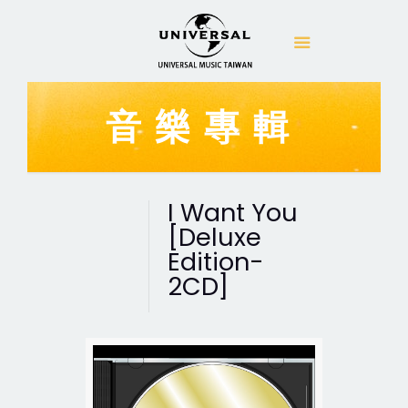
音樂專輯
I Want You
[Deluxe
Edition-
2CD]