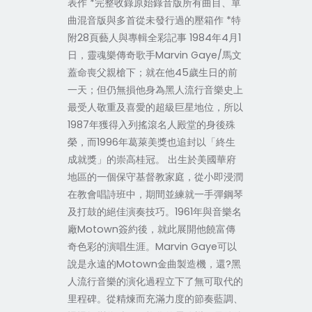
表作 *完整收錄原始錄音版所有曲目、單
曲混音版與多首從未發行過的壓箱作 *特
附28頁藝人與專輯全彩記事 1984年4月1
日，靈魂樂傳奇歌手Marvin Gaye/馬文
蓋命喪父親槍下；就在他45歲生日的前
一天；但仍無損他身為黑人流行音樂史上
最受人敬重及喜愛的超級巨星地位，所以
1987年獲得入列搖滾名人殿堂的身後殊
榮，而1996年葛萊美獎也追封以「終生
成就獎」的崇高桂冠。 出生於美國華府
地區的一個保守基督教家庭，從小即浸潤
在教會唱詩班中，期間並練就一手彈鋼琴
及打鼓的絕佳演奏技巧。1961年與音樂名
廠Motown簽約後，就此展開他饒富傳
奇色彩的演唱生涯。Marvin Gaye可以
說是永遠的Motown金曲製造機，還?黑
人流行音樂的演化過程立下了無可取代的
里程碑。從精煉而充滿力度的節奏藍調、