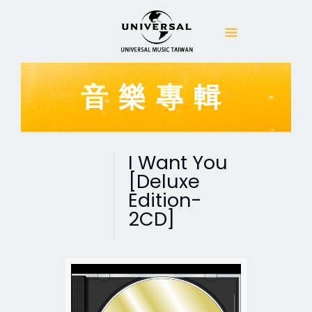
音樂專輯
I Want You
[Deluxe
Edition-
2CD]