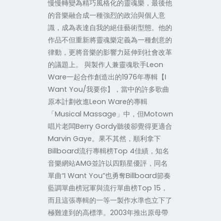
慢慢轉變為精巧風格化的靈魂樂，最後他
的音樂融合成一種強烈的政治與個人意
識，成為表達自我的絕佳藝術型態。他的
作品不但重新將靈魂樂定義為一種創意的
律動，更將音樂的影響力延伸到社會改革
的議題上。 與製作人兼靈魂歌手Leon
Ware一起合作創造出的1976年專輯【I
Want You/我要你】，當中的許多歌曲
原本計劃收進Leon Ware的專輯
「Musical Massage」中，但Motown
唱片老闆Berry Gordy聽後卻覺得更適合
Marvin Gaye。果不其然，順利拿下
Billboard流行專輯榜Top 4佳績，知名
音樂網站AMG並許以四顆星優評，同名
單曲“I Want You”也勇奪Billboard節奏
藍調單曲榜冠軍與流行單曲榜Top 15，
而且這張專輯的一等一製作水準也立下了
極難達到的高標準。2003年推出原母帶