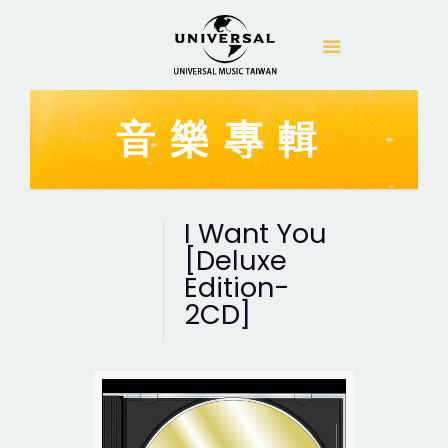
音樂專輯
I Want You
[Deluxe
Edition-
2CD]