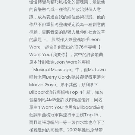
慢慢轉變為精巧風格化的靈魂樂，最後他
的音樂融合成一種強烈的政治與個人意
識，成為表達自我的絕佳藝術型態。他的
作品不但重新將靈魂樂定義為一種創意的
律動，更將音樂的影響力延伸到社會改革
的議題上。 與製作人兼靈魂歌手Leon
Ware一起合作創造出的1976年專輯【I
Want You/我要你】，當中的許多歌曲
原本計劃收進Leon Ware的專輯
「Musical Massage」中，但Motown
唱片老闆Berry Gordy聽後卻覺得更適合
Marvin Gaye。果不其然，順利拿下
Billboard流行專輯榜Top 4佳績，知名
音樂網站AMG並許以四顆星優評，同名
單曲“I Want You”也勇奪Billboard節奏
藍調單曲榜冠軍與流行單曲榜Top 15，
而且這張專輯的一等一製作水準也立下了
極難達到的高標準。2003年推出原母帶