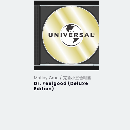
Motley Crue / 克魯小丑合唱團
Motley 
Dr. Feelgood (Deluxe
Rock L
Edition)