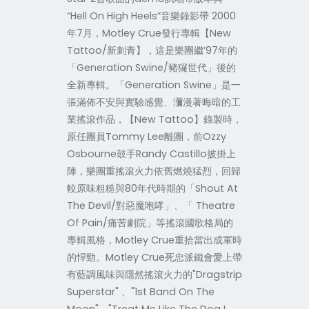
“Hell On High Heels”音樂錄影帶 2000
年7月，Motley Crue發行專輯【New
Tattoo/新刺青】，這是樂團繼’97年的
「Generation Swine/豬玀世代」後的
全新專輯。「Generation Swine」是一
張滿佈不安與實驗感覺、瀰漫著晦暗的工
業搖滾作品，【New Tattoo】錄製時，
原任團員Tommy Lee離團，前Ozzy
Osbourne鼓手Randy Castillo披掛上
陣，樂團重搖滾火力依舊燃燒猛烈，回歸
較原味粗糙與80年代時期的「Shout At
The Devil/對惡魔咆哮」、「 Theatre
Of Pain/痛苦劇院」等搖滾國歌格局的
專輯風格，Motley Crue重拾當出成軍時
的悍勁。Motley Crue死忠派鐵會愛上帶
有藍調風味與隱然搖滾火力的"Dragstrip
Superstar" 、"1st Band On The