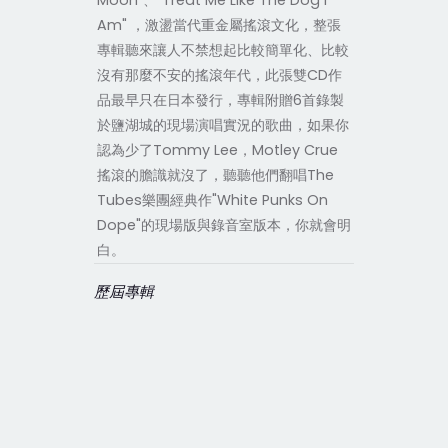
Moon"、"Treat Me Like The Dog I
Am" ，激盪當代重金屬搖滾文化，整張
專輯聽來讓人不禁想起比較簡單化、比較
沒有那麼不安的搖滾年代，此張雙CD作
品最早只在日本發行，專輯附贈6首錄製
於鹽湖城的現場演唱實況的歌曲，如果你
認為少了Tommy Lee，Motley Crue
搖滾的膽識就沒了，聽聽他們翻唱The
Tubes樂團經典作"White Punks On
Dope"的現場版與錄音室版本，你就會明
白。
歷屆專輯