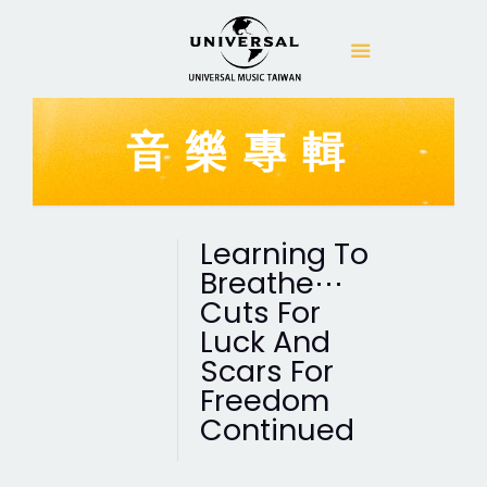
音樂專輯
Learning To
Breathe⋯
Cuts For
Luck And
Scars For
Freedom
Continued