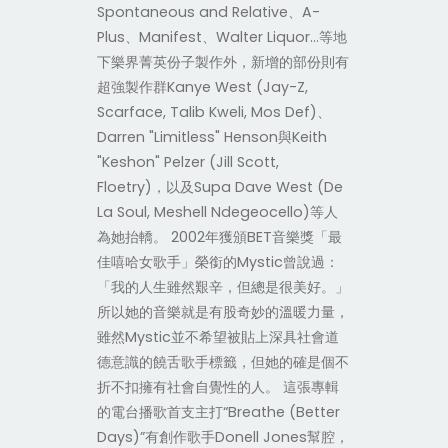
Spontaneous and Relative、A-
Plus、Manifest、Walter Liquor…等地
下樂界菁英份子製作外，新增的部份則有
超強製作群Kanye West (Jay-Z,
Scarface, Talib Kweli, Mos Def)、
Darren "Limitless" Henson與Keith
"Keshon" Pelzer (Jill Scott,
Floetry)，以及Supa Dave West (De
La Soul, Meshell Ndegeocello)等人
為她抬轎。 2002年獲頒BET音樂獎「最
佳嘻哈女歌手」榮銜的Mystic曾說過：
「我的人生雖然艱辛，但總是很美好。」
所以她的音樂就是有股奇妙的溫暖力量，
雖然Mystic並不希望被貼上深具社會道
德意識的饒舌歌手標籤，但她的確是個不
折不扣擁有社會自覺性的人。 這張專輯
的電台播歌首支主打“Breathe (Better
Days)”有創作歌手Donell Jones幫腔，