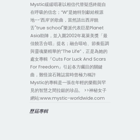
Mystic緩緩唱著以相信代替疑惑終能自
在呼吸的信念；“W”是她特別獻給根源
地--‘西岸’的歌曲，當然請出西岸饒
舌"true school"樂派代表巨星Planet
Asia助陣，並入圍2002年葛萊美獎「最
佳饒舌合唱」提名；融合嘻哈、節奏藍調
與靈魂樂精華的“The Life”，正是為她的
處女專輯『Cuts For Luck And Scars
For Freedom』引起各方矚目的關鍵
曲，難怪滾石雜誌當時曾極力稱許
Mystic的專輯是一張在年輕的樂觀與罕
見的智慧之間拉鋸的珍品。 >>神秘女子
網站:www.mystic-worldwide.com
歷屆專輯