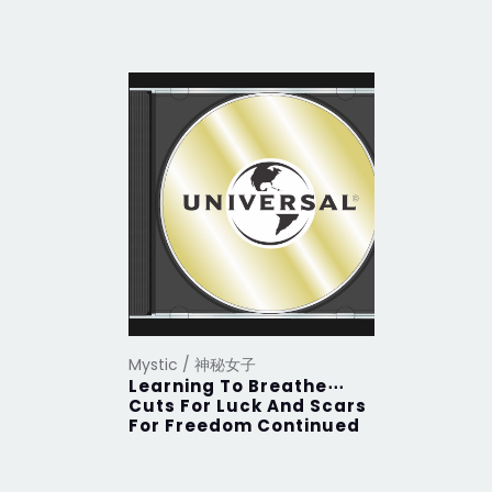
Mystic / 神秘女子
Learning To Breathe⋯
Cuts For Luck And Scars
For Freedom Continued