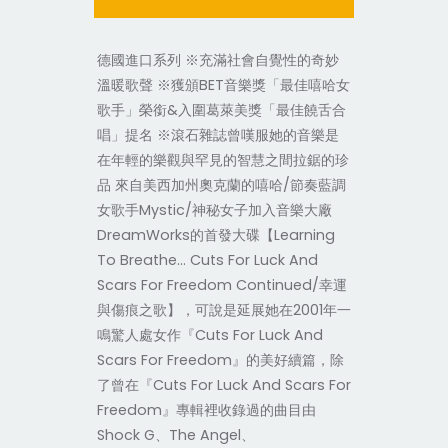
德國進口系列 ※充滿社會自覺性的奇妙
溫暖歌聲 ※獲頒BET音樂獎「最佳嘻哈女
歌手」榮銜&入圍葛萊美獎「最佳饒舌合
唱」提名 ※滾石雜誌曾嘆服她的音樂是
在年輕的樂觀與罕見的智慧之間拉鋸的珍
品 來自美西加州奧克蘭的嘻哈/節奏藍調
女歌手Mystic/神秘女子加入音樂大廠
DreamWorks的首發大碟【Learning
To Breathe… Cuts For Luck And
Scars For Freedom Continued/幸運
與傷痕之歌】，可說是延展她在2001年一
鳴驚人處女作『Cuts For Luck And
Scars For Freedom』的美好續篇，除
了曾在『Cuts For Luck And Scars For
Freedom』專輯裡收錄過的曲目由
Shock G、The Angel、