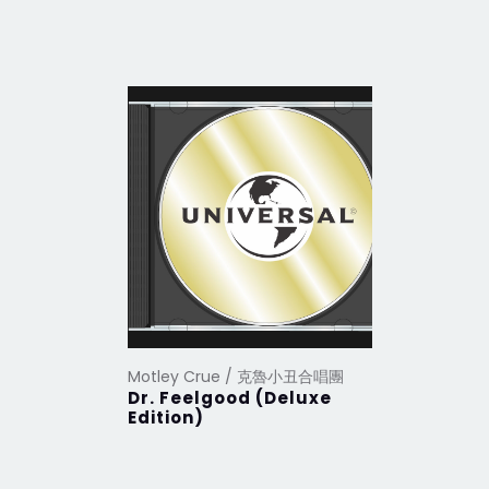
Motley Crue / 克魯小丑合唱團
Motley 
Dr. Feelgood (Deluxe
Rock L
Edition)