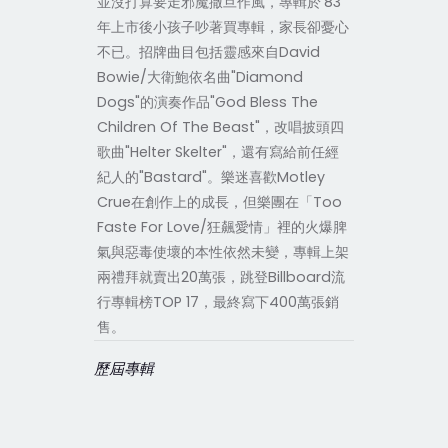
並沒打算要走邪魔撒旦作風，專輯於’83
年上市後小孩子吵著買專輯，家長卻憂心
不已。招牌曲目包括靈感來自David
Bowie/大衛鮑依名曲"Diamond
Dogs"的演奏作品"God Bless The
Children Of The Beast"，改唱披頭四
歌曲"Helter Skelter"，還有寫給前任經
紀人的"Bastard"。樂迷喜歡Motley
Crue在創作上的成長，但樂團在「Too
Faste For Love/狂飆愛情」裡的火爆脾
氣與惡毒使壞的本性依然未變，專輯上架
兩禮拜就賣出20萬張，跳登Billboard流
行專輯榜TOP 17，最終寫下400萬張銷
售。
歷屆專輯