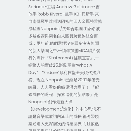
Soriano-主唱 Andrew Goldman-吉
他手 Robb Rivera-鼓手 KB-貝斯手 來
自南佛羅里達州邁阿密的四人金屬饒舌搖
滾猛團Nonpoint/失焦合唱團,由兩名波
多黎各裔與兩名白人團員跨種族組合而
成；兩年前,他們還埋沒在眾多沒沒無聞
的新人樂團之中,千禧年加盟MCA唱片發
行的專輯『Statement/搖滾宣言』,一
鳴驚人的賣破25萬張,單曲“What A
Day”、“Endure”順利攻堅全美現代搖滾
榜。現在,Nonpoint已經是2002年備受
矚目、人人看好的績優潛力團了！ 「紀
錄成長的過程、探索進化的新結果」是
Nonpoint創作最新大碟
【Development/進化】的中心思想,不
論是音樂或歌詞內涵上的成長,都將帶領
樂迷進入更深層次的情感世界,而且依然