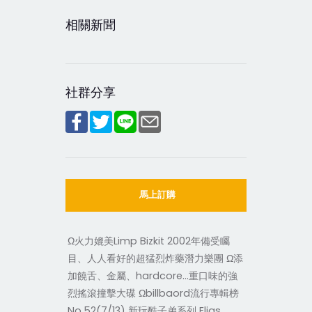
相關新聞
社群分享
馬上訂購
Ω火力媲美Limp Bizkit 2002年備受矚
目、人人看好的超猛烈炸藥潛力樂團 Ω添
加饒舌、金屬、hardcore…重口味的強
烈搖滾撞擊大碟 Ωbillbaord流行專輯榜
No.52(7/13) 新玩酷子弟系列 Elias