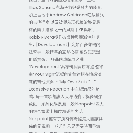
保留了重口味的強烈搖滾撞擊；主唱
Elias Soriano充滿張力與爆發力的嗓音,
加上吉他手Andrew Goldman狂放囂張
的吉他彈奏,以及被譽為現代搖滾樂界最
棒的樂手搭檔之一的貝斯手KB與鼓手
Robb Rivera極具破壞性與毀滅性的演
出,【Development】宛如百步穿楊的
狙擊手一般精準的直擊心靈,絕對讓樂迷
血脈賁張。 狂暴的專輯同名曲
“Development”為專輯揭開序幕,首發單
曲“Your Sign”流暢的旋律建構在憤怒激
進的吉他演奏上,“My Own Sake”、“
Excessive Reaction”中主唱激昂的吶
喊…每一首歌都讓人大呼過癮；就像觸媒
啟動一系列化學反應一般,Nonpoint四人
的結合激盪出極度精采的火花！
Nonpoint擁有了所有傳奇搖滾大團該具
備的元素,唯一的差別只是需要時間萃鍊