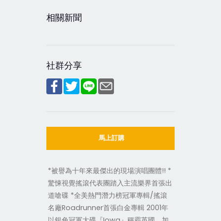
相關新聞
社群分享
馬上訂購
*被譽為十年來最傑出的現場演唱團體!! *
驚悚視覺搖滾代表團踏入主流樂界首張出
道嗆碟 *全美熱門潛力榜冠軍專輯/搖滾
名廠Roadrunner首張白金專輯 2001年
以銀色冠軍大碟『Iowa』稱霸英國、加