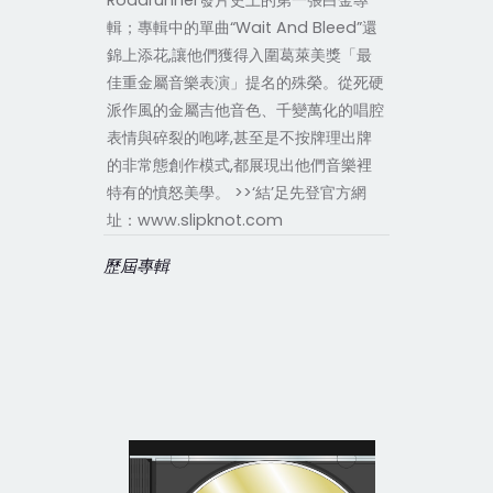
Roadrunner發片史上的第一張白金專
輯；專輯中的單曲“Wait And Bleed”還
錦上添花,讓他們獲得入圍葛萊美獎「最
佳重金屬音樂表演」提名的殊榮。從死硬
派作風的金屬吉他音色、千變萬化的唱腔
表情與碎裂的咆哮,甚至是不按牌理出牌
的非常態創作模式,都展現出他們音樂裡
特有的憤怒美學。 >>‘結’足先登官方網
址：www.slipknot.com
歷屆專輯