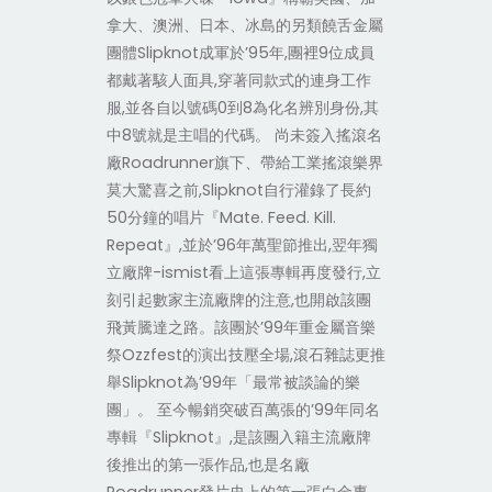
拿大、澳洲、日本、冰島的另類饒舌金屬
團體Slipknot成軍於’95年,團裡9位成員
都戴著駭人面具,穿著同款式的連身工作
服,並各自以號碼0到8為化名辨別身份,其
中8號就是主唱的代碼。 尚未簽入搖滾名
廠Roadrunner旗下、帶給工業搖滾樂界
莫大驚喜之前,Slipknot自行灌錄了長約
50分鐘的唱片『Mate. Feed. Kill.
Repeat』,並於’96年萬聖節推出,翌年獨
立廠牌-ismist看上這張專輯再度發行,立
刻引起數家主流廠牌的注意,也開啟該團
飛黃騰達之路。該團於’99年重金屬音樂
祭Ozzfest的演出技壓全場,滾石雜誌更推
舉Slipknot為’99年「最常被談論的樂
團」。 至今暢銷突破百萬張的’99年同名
專輯『Slipknot』,是該團入籍主流廠牌
後推出的第一張作品,也是名廠