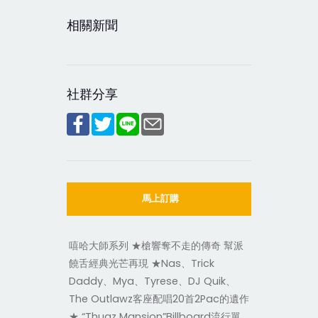
相關新聞
社群分享
馬上訂購
嘻哈大師系列 ★槍響奪不走的傳奇 幫派
饒舌經典光芒再現 ★Nas、Trick
Daddy、Mya、Tyrese、DJ Quik、
The Outlawz客座配唱20首2Pac的遺作
★ “Thugz Mansion”Billboard流行單