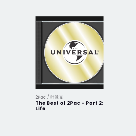
2Pac / 吐派克
2Pac / 
The Best of 2Pac - Part 2:
The Best
Life
Thug