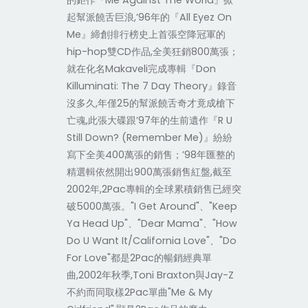
的鉅作『Me Against The World』掀
起幫派饒舌巨浪,’96年的『All Eyez On
Me』締創排行榜史上首張空降冠軍的
hip-hop雙CD作品,全美狂銷800萬張；
就在化名Makaveli完成專輯『Don
Killuminati: The 7 Day Theory』錄音
沒多久,年僅25的幫派饒舌奇才竟成槍下
亡魂,此張大碟跟’97年的生前遺作『R U
Still Down? (Remember Me)』紛紛
寫下全美400萬張的銷售；’98年匯整的
精選輯依然開出900萬張銷售紅盤,截至
2002年,2Pac專輯的全球累積銷售已經突
破5000萬張。"I Get Around"、"Keep
Ya Head Up"、"Dear Mama"、"How
Do U Want It/California Love"、"Do
For Love"都是2Pac的暢銷經典單
曲,2002年秋季,Toni Braxton與Jay-Z
不約而同取樣2Pac單曲"Me & My