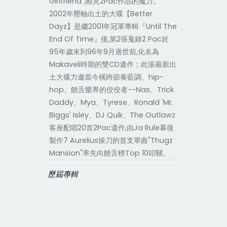
Girlfriend",顯見2Pac作品的魔力。
2002年壓軸出土的大碟【Better
Dayz】是繼2001年冠軍專輯『Until The
End Of Time』後,第2張蒐錄2 Pac於
95年歲末到96年9月過世前,化名為
Makaveli時期的雙CD遺作；此張最新出
土大碟力邀當今橫跨節奏藍調、hip-
hop、饒舌樂界的佼佼者--Nas、Trick
Daddy、Mya、Tyrese、Ronald 'Mr.
Biggs' Isley、DJ Quik、The Outlawz
客座配唱20首2Pac遺作,由Ja Rule幕後
製作7 Aurelius操刀的首支單曲"Thugz
Mansion"率先向饒舌榜Top 10叩關。
歷屆專輯