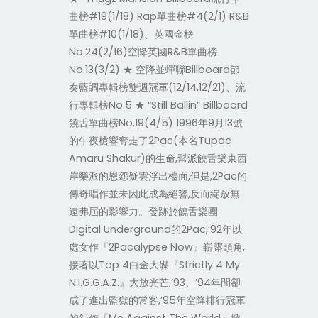
曲榜#19(1/18) Rap單曲榜#4(2/1) R&B
單曲榜#10(1/18)、英國金榜
No.24(2/16)空降英國R&B單曲榜
No.13(3/2) ★ 空降並蟬聯Billboard節
奏藍調專輯榜雙週冠軍(12/14,12/21)、流
行專輯榜No.5 ★ “Still Ballin” Billboard
饒舌單曲榜No.19(4/5) 1996年9月13號
的午夜槍響奪走了2Pac(本名Tupac
Amaru Shakur)的生命,幫派饒舌樂東西
岸樂派的恩怨疑雲浮出檯面,但是,2Pac的
傳奇唱作並未因此成為絕響,反而綻放無
遠弗屆的影響力。發跡於饒舌樂團
Digital Underground的2Pac,’92年以
處女作『2Pacalypse Now』嶄露頭角,
接著以Top 4白金大碟『Strictly 4 My
N.I.G.G.A.Z.』大放光芒,’93、’94年間卻
成了進出監獄的常客,’95年空降排行冠軍