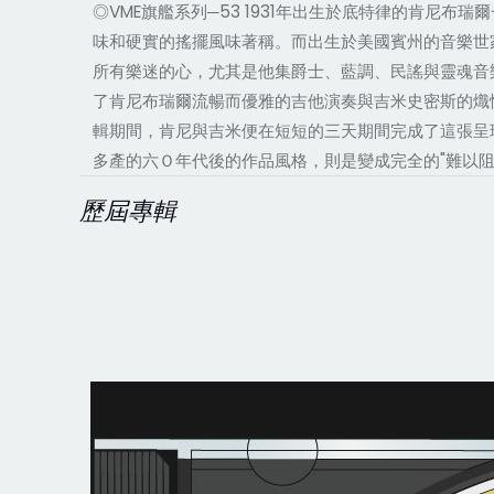
◎VME旗艦系列─53 1931年出生於底特律的肯
味和硬實的搖擺風味著稱。而出生於美國賓州的音樂世
所有樂迷的心，尤其是他集爵士、藍調、民謠與靈魂音
了肯尼布瑞爾流暢而優雅的吉他演奏與吉米史密斯的熾情
輯期間，肯尼與吉米便在短短的三天期間完成了這張呈
多產的六Ｏ年代後的作品風格，則是變成完全的"難以
歷屆專輯