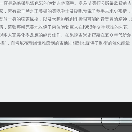
尼布瑞爾一直是為略帶酷派色彩的咆勃吉他高手。身為艾靈頓公爵最欣賞
家，素有電子琴之王美譽的靈魂爵士及硬咆勃電子琴手吉米史密斯，
樂於一身的獨家風格，以及大膽挑戰創作極限可能的音樂冒險精神，
，這張專輯完美地收錄了兩位咆勃巨人在1963年交手競技的火花。
現兩人完美化學反應的經典佳作。如果說吉米史密斯在五Ｏ年代所創作
阻擋"，而肯尼布瑞爾優雅節制的吉他則相對地提供了制衡的催化能量