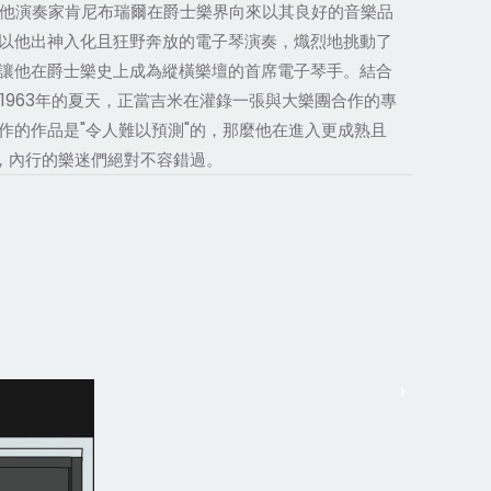
的吉他演奏家肯尼布瑞爾在爵士樂界向來以其良好的音樂品
以他出神入化且狂野奔放的電子琴演奏，熾烈地挑動了
讓他在爵士樂史上成為縱橫樂壇的首席電子琴手。結合
1963年的夏天，正當吉米在灌錄一張與大樂團合作的專
的作品是"令人難以預測"的，那麼他在進入更成熟且
，內行的樂迷們絕對不容錯過。