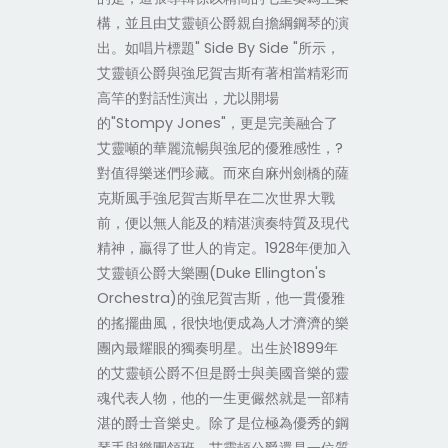
構，並且由艾靈頓公爵親自擔綱鋼琴的演
出。如唱片標題" Side By Side "所示，
艾靈頓公爵與強尼賀吉斯有著相當精彩而
高竿的對話性演出，尤以開場
的"Stompy Jones"，更是完美融合了
艾靈噸的華麗流暢與強尼的優雅感性，?
對值得樂迷們珍藏。而來自麻州劍橋的薩
克斯風手強尼賀吉斯早在二次世界大戰
前，便以無人能及的精湛演奏特質及現代
精神，贏得了世人的肯定。1928年便加入
艾靈頓公爵大樂團(Duke Ellington's
Orchestra)的強尼賀吉斯，他一貫優雅
的搖擺曲風，很快地便成為人才濟濟的樂
團內最耀眼的獨奏明星。出生於1899年
的艾靈頓公爵不但是爵士與美國音樂的靈
魂代表人物，他的一生更儼然就是一部精
湛的爵士音樂史。除了是位極為優秀的鋼