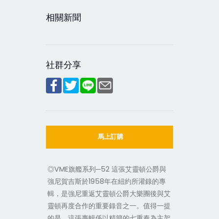
相關新聞
社群分享
馬上訂購
◎VME旗艦系列─52 這張艾靈頓公爵與
強尼賀吉斯於1958年在紐約所灌錄的專
輯，是強尼重返艾靈頓公爵大樂團後與艾
靈頓再度合作的重要錄音之一。值得一提
的是，這張專輯係以精簡的七重奏為主架