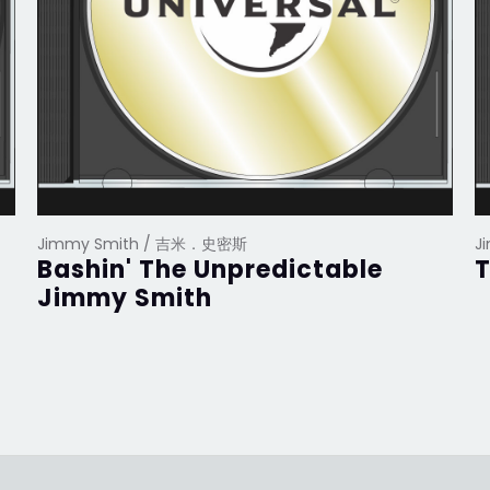
Jimmy Smith / 吉米．史密斯
J
Bashin' The Unpredictable
Jimmy Smith