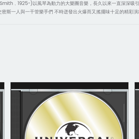
my Smith﹐1925-)以風琴為動力的大樂團音樂，長久以來一直深
之下，史密斯一人與一干管樂手們 不時迸發出火爆而又搖擺味十足的精彩演出，