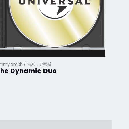
immy Smith / 吉米．史密斯
The Dynamic Duo