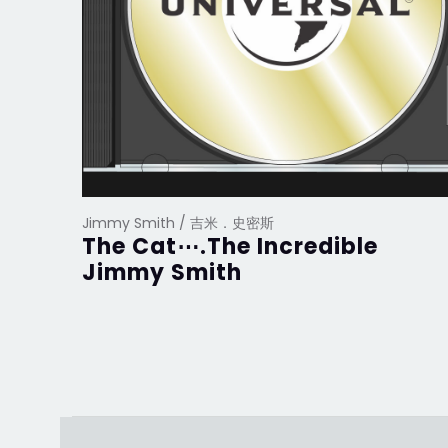
Jimmy Smith / 吉米．史密斯
The Cat⋯.The Incredible
Jimmy Smith