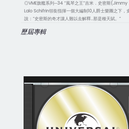
◎VME旗艦系列─34 “風琴之王”吉米．史密斯(Jim
Lalo Schifrin領銜指揮一個大編制10人爵士樂團
說：“史密斯的奇才讓人難以去解釋...那是種天賦。”
歷屆專輯