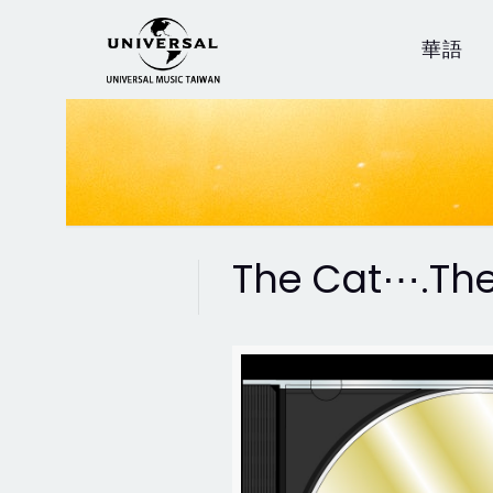
華語
The Cat⋯.The