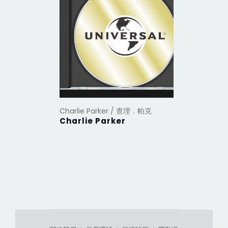
Charlie Parker / 查理．帕克
Charlie 
Charlie Parker
Bird & D