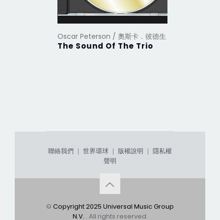
Oscar Peterson / 奧斯卡．彼德生
Oscar P
The Sound Of The Trio
Oscar P
Duke El
聯絡我們
｜
世界環球
｜
版權說明
｜
隱私權
聲明
©
Copyright 2025 Universal Music Group
N.V.
. All rights reserved.