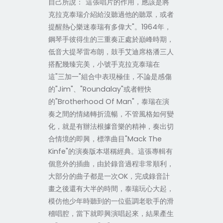
自己所說："這張唱片的作用，應該是將
克拉克泰瑞介紹給沒聽過他的聽眾，或者
提醒熱心樂迷泰瑞有多偉大"。1964年，
鋼琴手彼得生的三重奏正處於巔峰時期，
低音大提琴雷布朗，鼓手艾迪席格潘三人
搭配幾臻完美，小號手克拉克泰瑞在
這"三加一"組合中表現極佳，不論是感傷
的"Jim"、"Roundalay"或者輕快
的"Brotherhood Of Man"，泰瑞在演
奏之間的情緒轉折流暢，不管風格如何變
化，就是有辦法根據音樂的精神，奏出切
合情境的即興，標準曲目"Mack The
Kinfe"的演奏版本堪稱經典。這張專輯有
個意外的插曲，由於錄音過程非常順利，
大部分的曲子都是一次OK，完成錄音計
畫之後還有大半的時間，泰瑞玩心大起，
模仿他少年時聽到的一位藍調老歌手的滑
稽唱腔，當下就即興演唱起來，結果產生