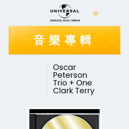
音樂專輯
Oscar
Peterson
Trio + One
Clark Terry