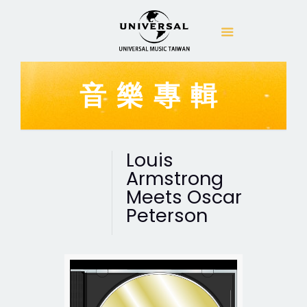
音樂專輯
Louis
Armstrong
Meets Oscar
Peterson