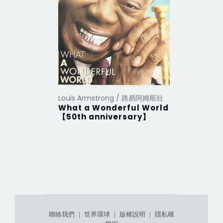
Louis Armstrong / 路易阿姆斯壯
Louis Ar
What a Wonderful World
What a 
【50th anniversary】
多美好的世
精選2CD
聯絡我們
｜
世界環球
｜
版權說明
｜
隱私權