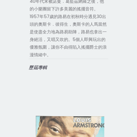
40年代末被諾曼．葛藍茲網羅之後，他
的小樂團留下許多美麗的搖擺音符。
1957年57歲的路易在初秋時分遇見30出
頭的奧斯卡．彼得生，奧斯卡的人馬當然
是使盡全力地為路易助陣，路易也拿出一
身絕活，又唱又吹的。5個人即興玩出的
優雅氛圍，讓你不由得陷入搖擺爵士的浪
漫情緒中。
歷屆專輯