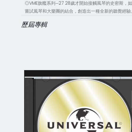
◎VME旗艦系列─27 28歲才開始接觸風琴的史密斯
嘗試風琴和大樂團的結合，創造出一種全新的聽覺經驗
歷屆專輯