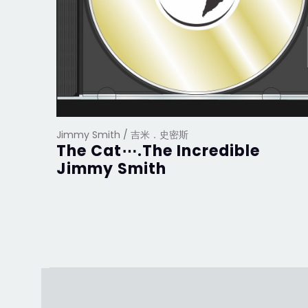
Jimmy Smith / 吉米．史密斯
The Cat⋯.The Incredible
Jimmy Smith