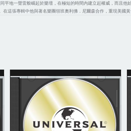
，如同平地一聲雷般崛起於樂壇，在極短的時間內建立起權威，而且他始
。在這張專輯中他與著名樂團領班奧利佛．尼爾森合作，重現美國黃