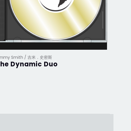
immy Smith / 吉米．史密斯
The Dynamic Duo