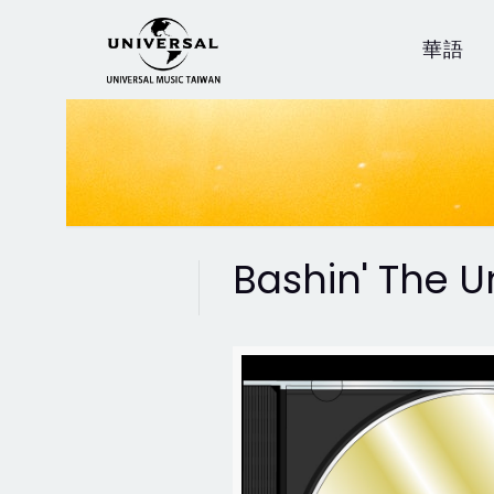
華語
Bashin' The 