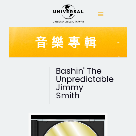
音樂專輯
Bashin' The
Unpredictable
Jimmy
Smith