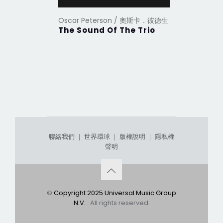
Oscar Peterson / 奧斯卡．彼德生
Oscar P
The Sound Of The Trio
Oscar P
Duke El
聯絡我們
｜
世界環球
｜
版權說明
｜
隱私權
聲明
©
Copyright 2025 Universal Music Group
N.V.
. All rights reserved.