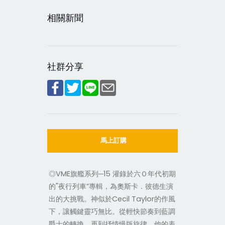
相關新聞
社群分享
馬上訂購
◎VME旗艦系列─15 灌錄於六Ｏ年代初期
的"夜行列車”專輯，為奧斯卡．彼德生演
出的大挑戰。神似於Cecil Taylor的作風
下，讓觸鍵靈巧無比。從輕快節奏到藍調
爵士的轉換，再到抒情慢版旋律，他的表