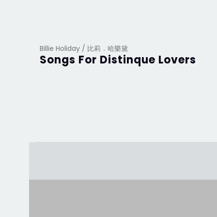
Billie Holiday / 比莉．哈樂黛
Songs For Distinque Lovers