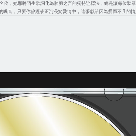
名伶，她那將陌生歌詞化為肺腑之言的獨特詮釋法，總是讓每位聽眾有福至
的嗓音，只要你曾經或正沉浸於愛情中，這張獻給因為愛而不凡的情