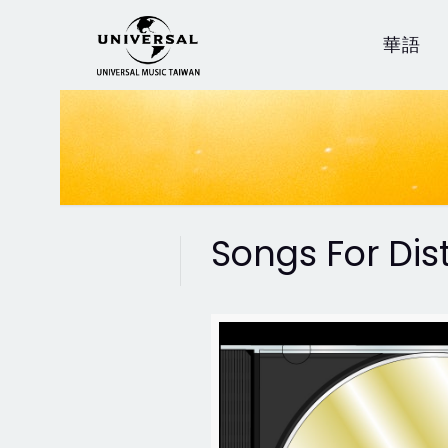
華語
Songs For Dis