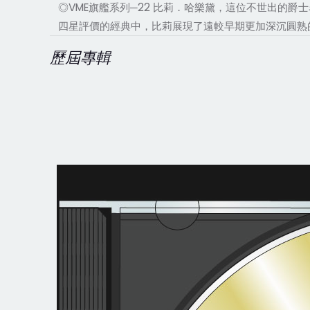
◎VME旗艦系列─22 比莉．哈樂黛，這位不世出的爵士
四星評價的經典中，比莉展現了遠較早期更加深沉圓熟
歷屆專輯