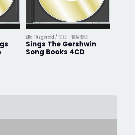
Ella Fitzgerald / 艾拉．費茲潔拉
Ella Fi
ngs
Sings The Gershwin
Ella 
n
Song Books 4CD
the 
Song