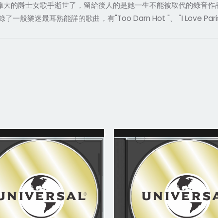
拉這位偉大的爵士女歌手逝世了，留給後人的是她一生不能被取代的錄音
耳熟能詳的歌曲，有"Too Darn Hot "、 "I Love Paris 