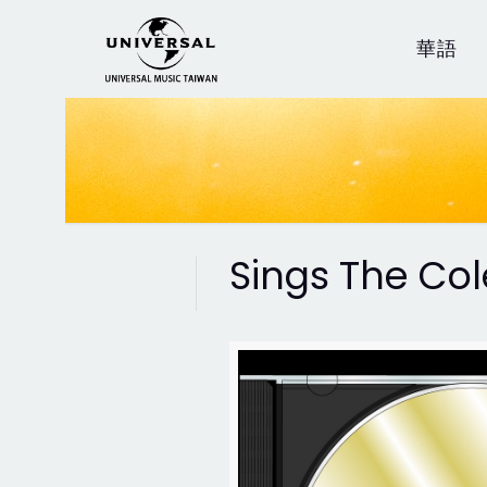
華語
Sings The Co