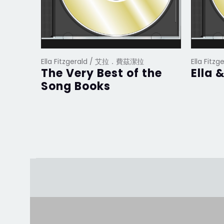
Ella Fitzgerald / 艾拉．費茲潔拉
Ella Fit
The Very Best of the
Ella 
Song Books