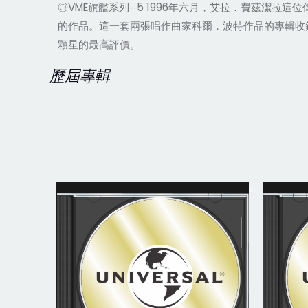
◎VME旗艦系列─5 1996年六月，艾拉．費茲潔
的作品。這一套兩張唱作曲家科爾．波特作品的專輯收錄了一般樂迷最
顆星的最高評價。
歷屆專輯