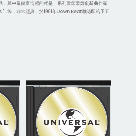
作品，其中最饒富情感的就是一系列歌頌歌舞劇辭曲作家
"...等，非常經典，於1961年Down Beat雜誌即給予五