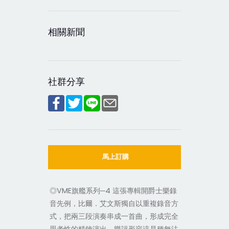
相關新聞
社群分享
馬上訂購
◎VME旗艦系列─4 這張專輯開爵士樂錄
音先例，比爾．艾文斯獨自以重複錄音方
式，把兩三段演奏串成一首曲，形成完全