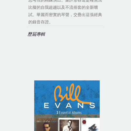
思考性的精鍊演出。樂評形容這是種無法
比擬的自我超越以及不流俗套的全新嚐
試。華麗而密實的琴聲，交疊出這張經典
的錄音存證。
歷屆專輯