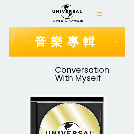
音樂專輯
Conversation
With Myself