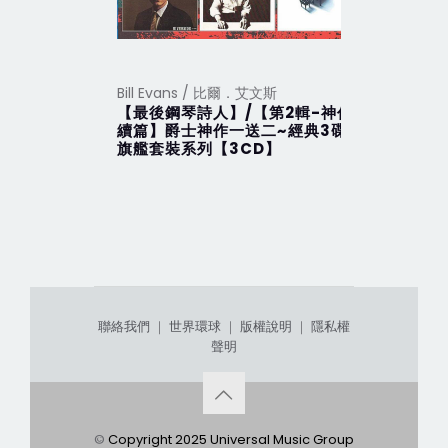
Bill Evans / 比爾．艾文斯
Bill Eva
【最後鋼琴詩人】/【第2輯-神作
At The 
續篇】爵士神作一送二~經典3碟
Festiva
旗艦套裝系列【3CD】
聯絡我們
｜
世界環球
｜
版權說明
｜
隱私權
聲明
©
Copyright 2025 Universal Music Group