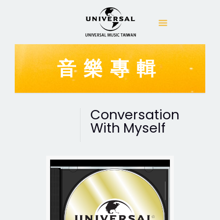
音樂專輯
Conversation
With Myself