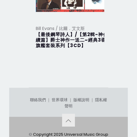
Bill Evans / 比爾．艾文斯
Bill Eva
【最後鋼琴詩人】/【第2輯-神作
At The 
續篇】爵士神作一送二~經典3碟
Festiva
旗艦套裝系列【3CD】
聯絡我們
｜
世界環球
｜
版權說明
｜
隱私權
聲明
©
Copyright 2025 Universal Music Group