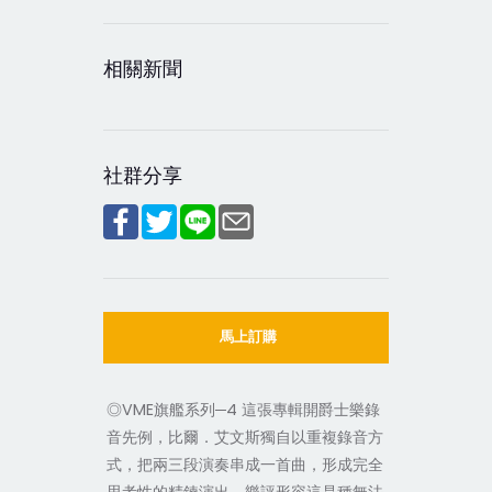
相關新聞
社群分享
馬上訂購
◎VME旗艦系列─4 這張專輯開爵士樂錄
音先例，比爾．艾文斯獨自以重複錄音方
式，把兩三段演奏串成一首曲，形成完全