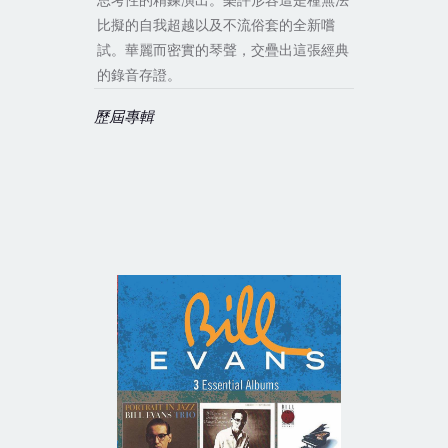
思考性的精鍊演出。樂評形容這是種無法
比擬的自我超越以及不流俗套的全新嚐
試。華麗而密實的琴聲，交疊出這張經典
的錄音存證。
歷屆專輯