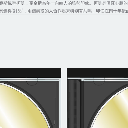
 "這是薩克斯風手柯曼．霍金斯當年一向給人的強勢印像。柯曼是個直
倒覺得"對盤"，兩個契投的人合作起來特別有共鳴，即使在四十年後