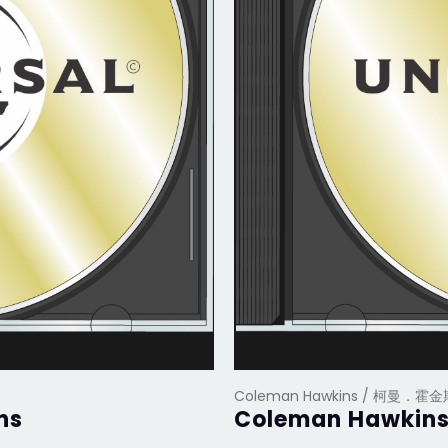
Coleman Hawkins / 柯曼．霍金
ns
Coleman Hawkins