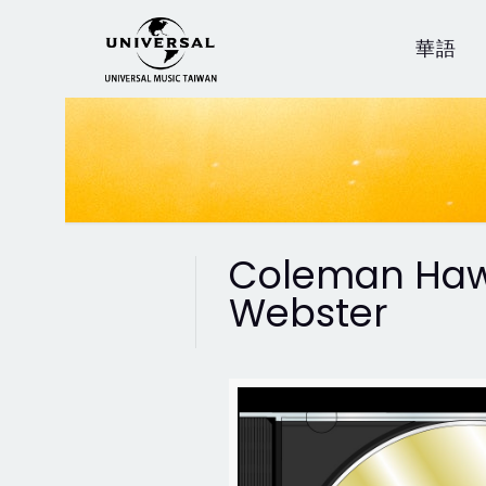
華語
Coleman Haw
Webster