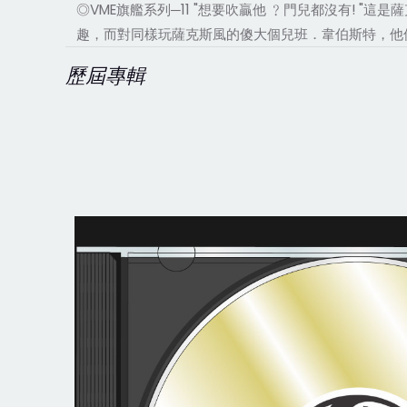
◎VME旗艦系列─11 "想要吹贏他 ﹖門兒都沒有!
趣，而對同樣玩薩克斯風的傻大個兒班．韋伯斯特，他
歷屆專輯