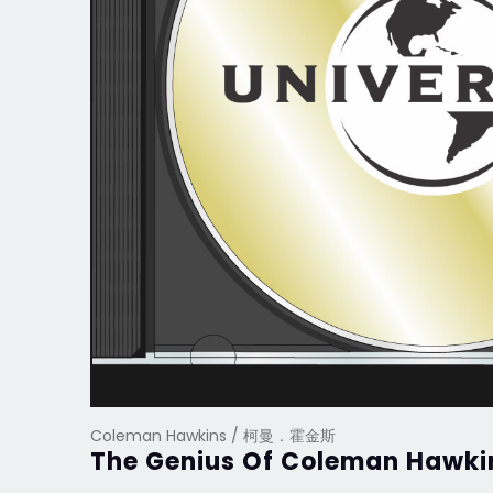
Coleman Hawkins / 柯曼．霍金斯
The Genius Of Coleman Hawki