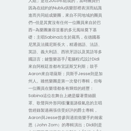
人組」是在2003年組成的，當時團員們
因為在紐約的Nublu俱樂部裡表演而結識
進而共同組成樂團，來自不同地域的團員
們─但是其實沒有任何一位團員來自於巴
西─為樂團兼容並蓄的多元風味奠下基
礎：主唱Sabina出生於羅馬，在德國慕
尼黑及法國尼斯長大，精通德語、法語、
英語、義大利語、西班牙語以及英語等多
國語言；鍵盤樂器手/電腦程式設計Didi
來自阿根廷首都布宜諾斯艾利斯；鼓手
Aaron來自堪薩斯；貝斯手Jesse則是加
州人。雖然樂團是第一次發行專輯，但每
一位團員在樂壇都各有輝煌的經歷：
Sabina這位在舞台上總是矇著蕾絲眼
罩、歌聲與外形同樣瀰漫謎樣氣息的主唱
曾經錄製過兩張倍受好評的爵士專輯，
Aaron與Jesse曾參與過前衛樂手約翰索
恩（John Zorn）的專輯演出；Didi則是