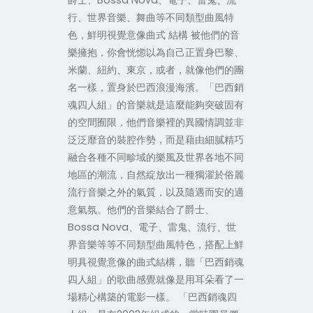
爵士、Bossa Nova、電子、雷鬼、流
行、世界音樂、舞曲等不同類型曲風特
色，鮮明視覺意像曲式 結構 被他們的音
樂擁抱，你會恍惚以為自己正置身巴黎、
米蘭、紐約、東京，或者，就像他們的團
名一樣，置身於巴西浪漫海濱。「巴西銷
魂四人組」的音樂就是這麼能夠突破固有
的空間囿限，他們音樂裡的異國情調並非
泛泛靡音的裝腔作勢，而是藉由細膩精巧
融合各種不同畛域的樂風及世界各地不同
地區的潮流，自然綻放出一種獨濯於俗麗
流行音樂之外的氣質，以及隨遇而安的適
意氣氛。他們的音樂結合了爵士、
Bossa Nova、電子、雷鬼、流行、世
界音樂等等不同類型曲風特色，搭配上鮮
明具視覺意像的曲式結構，聽「巴西銷魂
四人組」的歌曲感覺就像是用耳朵看了一
場精心構築的電影一樣。 「巴西銷魂四