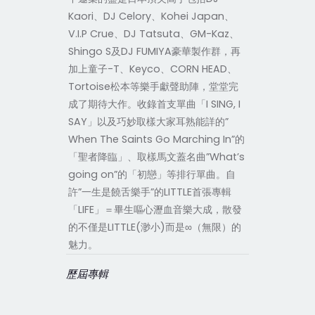
Kaori、DJ Celory、Kohei Japan、
V.I.P Crue、DJ Tatsuta、GM-Kaz、
Shingo S及DJ FUMIYA豪華製作群，再
加上童子-T、Keyco、CORN HEAD、
Tortoise松本等樂手獻聲助陣，堂堂完
成了期待大作。收錄首支單曲「I SING, I
SAY」以及巧妙取樣大家耳熟能詳的”
When The Saints Go Marching In”的
「聖者降臨」、取樣馬文蓋名曲”What’s
going on”的「初戀」等排行單曲。自
許”一生是饒舌樂手”的LITTLE首張專輯
「LIFE」＝畢生嘔心瀝血音樂大成，散發
的不僅是LITTLE(渺小)而是∞（無限）的
魅力。
歷屆專輯