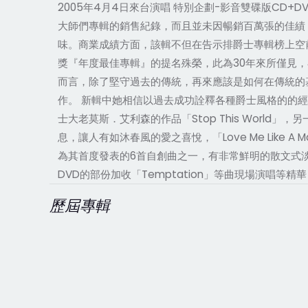
2005年4月4日來台演唱 特別企劃-影音雙碟版CD+
大師們專輯的銷售紀錄，而且並未因暢銷百萬張的佳績
味。商業成績方面，該輯不但在告示排爵士專輯榜上空前
獎『年度最佳專輯』的提名殊榮，此為30年來所僅見
而言，除了堅守過去的傳統，再來應該是如何在傳統的
作。 新輯中她相信以過去成功詮釋各種爵士風格的的經
士大老莫斯．艾利森的作品「Stop This World
息，讓人有如沐春風的愛之喜悅，「Love Me Like A
為其首度發表的6首自創曲之一，有非常鮮明的散文式淡
DVD的部份加收「Temptation」等曲現場演唱等精
歷屆專輯