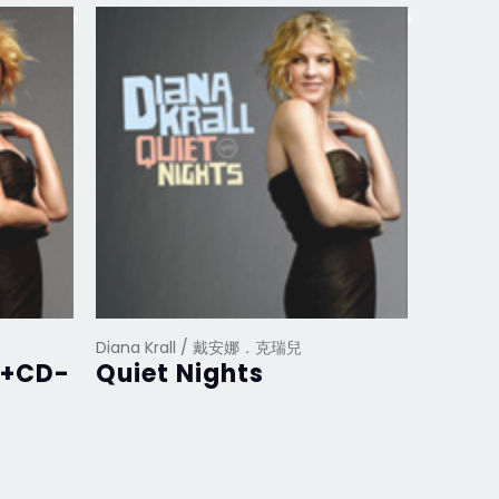
Diana Krall / 戴安娜．克瑞兒
Diana K
D+CD-
Quiet Nights
Quie