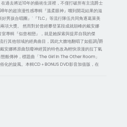
瑞兒，在過去將近10年的藝術生涯裡，不僅打破所有主流爵士
98年的超浪漫性感專輯『溫柔眼神』嚐到開花結果的滋
好男孩合唱團』ˋ『TLC』等流行隊伍共同角逐葛萊美
兩項大獎。 然而對於曾經攀登某段成就顛峰的戴安娜
音室專輯『似曾相戀』，就是她探索與提昇自我的傑
ˋ流行其他領域的經典曲目，因此大膽地翻唱了如藍調/爵
ion」，戴安娜將原曲頹廢神經質的特色改為輕快浪漫的拉丁氣
題曲「The Girl In The Other Room」
的旋風。本輯CD＋BONUS DVD影音加值版，在