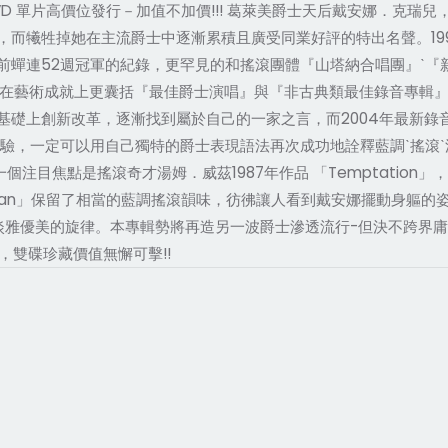
DVD 單片高價位發行－加值不加價!!! 葛萊美爵士天后戴安娜．克
，而犧牲掉她在主流爵士中逐漸累積且廣受同業好評的特出名聲。19
蟬連52週冠軍的紀錄，更罕見的和搖滾團體『山塔納合唱團』ˋ『新
，在藝術成就上更囊括『最佳爵士演唱』與『非古典類最佳錄音專輯』
基礎上創新改革，逐漸找到屬於自己的一家之言，而2004年最新錄
驗，一定可以用自己獨特的爵士表現語法再次成功地詮釋藍調ˋ搖滾
」，另一個注目焦點是搖滾奇才湯姆．威茲1987年作品 「Temptat
 Man」保留了相當的藍調搖滾韻味，彷彿讓人看到戴安娜擺動身軀的姿態般傳神，標
雅優美的旋律。本專輯勢將再造另一波爵士滲透流行-但決不跨界庸俗化
華，雙碟珍藏價值無懈可擊!!