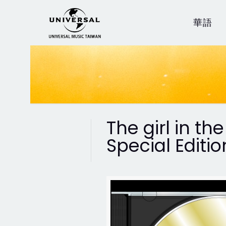
華語
The girl in t
Special Edit