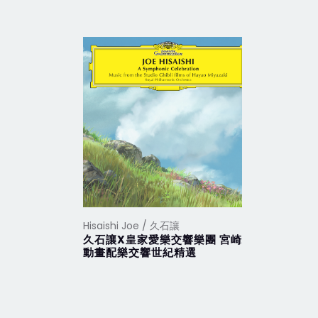
Hisaishi Joe / 久石讓
Hisaishi 
久石讓X皇家愛樂交響樂團 宮崎駿
魔女宅急
動畫配樂交響世紀精選