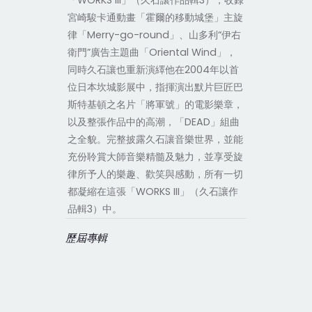
「WORKS III」（久石讓作品輯3），收錄
宮崎駿卡通動畫「霍爾的移動城堡」主旋
律「Merry-go-round」、山多利“伊右
衛門”廣告主題曲「Oriental Wind」，
同時久石讓也重新演繹他在2004年以首
位日本坎城影展中，指揮演出默片巨匠巴
斯特基頓之名片「將軍號」的電影樂章，
以及整張作品中的高潮，「DEAD」組曲
之全貌。完整披露久石讓音樂世界，並能
充份聆賞大師音樂精髓及魅力，並享受旋
律所予人的樂趣、歡笑與感動，所有一切
都凝縮在這張「WORKS III」（久石讓作
品輯3）中。
歷屆專輯