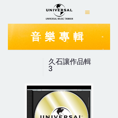
音樂專輯
久石讓作品輯
3