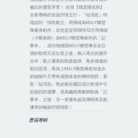
倫比的優質享受！ 此張【我是陽光的】
全新專輯的首波抒情主打－『短消息』特
地請到「情歌教父」周傳雄為KELLY陳慧
琳量身創作，這也是從1998年12月周傳雄
（小剛老師）為KELLY陳慧琳創作的「記
事本」，成功地穩固KELLY陳慧琳在全亞
洲的歌唱天后位置之後，兩人再次的攜手
合作，動人優美的歌曲旋律、無奈感傷的
歌詞意境，再加上KELLY陳慧琳愈加進步
的細膩中又帶有成熟味道的獨特唱腔，新
歌『短消息』勢必將在國語流行歌壇中引
起熱烈的迴響，成為繼經典暢銷歌曲「記
事本」之後，另一首擁有超高傳唱率及點
播率的暢銷抒情情歌！
歷屆專輯