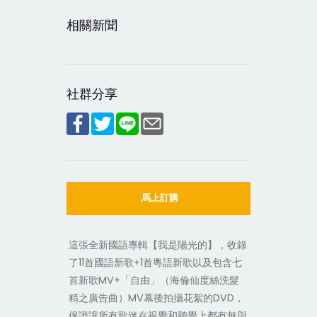
相關新聞
社群分享
馬上訂購
這張全新國語專輯【我是陽光的】，收錄
了11首國語新歌+1首粵語新歌以及包含七
首新歌MV+「自由」（海倫仙度絲洗髮
精之廣告曲）MV幕後拍攝花絮的DVD，
保證讓所有歌迷在視覺和聽覺上都有無與